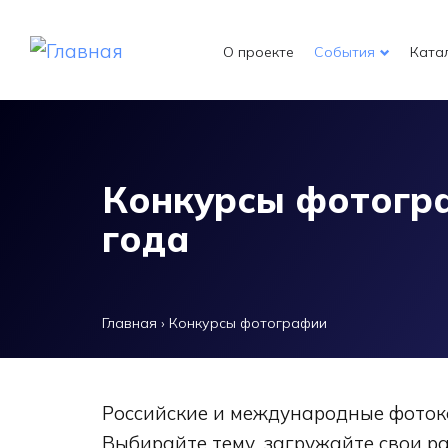
Перейти к основному содержанию
О проекте
События
Ката
Конкурсы фотогр
года
Главная
›
Конкурсы фотографии
Российские и международные фотоко
Выбирайте тему, загружайте свои ра