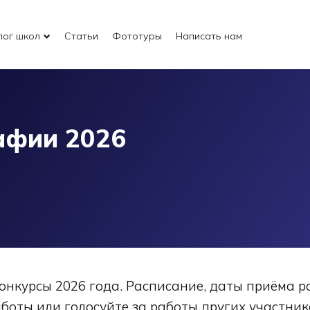
лог школ
Статьи
Фототуры
Написать нам
афии 2026
нкурсы 2026 года. Расписание, даты приёма р
боты или голосуйте за работы других участник