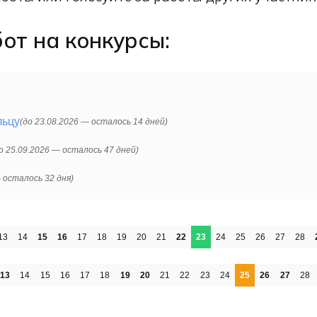
от на конкурсы:
льцу
(до 23.08.2026 —
осталось
14 дней)
о 25.09.2026 —
осталось
47 дней)
—
осталось
32 дня)
13
14
15
16
17
18
19
20
21
22
23
24
25
26
27
28
13
14
15
16
17
18
19
20
21
22
23
24
25
26
27
28