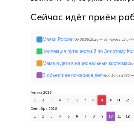
Сейчас идёт приём раб
Маяки России
(до 30.09.2026 —
осталось
52 дня)
Коллекция путешествий по Золотому Ко
Мама и дети в национальных костюмах
(д
В объективе пожарное дело
(до 10.09.2026 
Август 2026
1
2
3
4
5
6
7
8
9
10
11
12
Сентябрь 2026
1
2
3
4
5
6
7
8
9
10
11
12