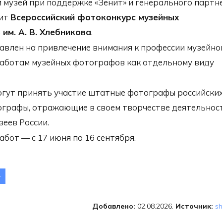
 музей при поддержке «Зенит» и генерального партн
дит
Всероссийский фотоконкурс музейных
им. А. В. Хлебникова
.
авлен на привлечение внимания к профессии музейно
аботам музейных фотографов как отдельному виду
огут принять участие штатные фотографы российски
ографы, отражающие в своем творчестве деятельност
зеев России.
бот — с 17 июня по 16 сентября.
Всероссийский
отоконкурс музейных
тографов им. А.В.
Добавлено:
02.08.2026.
Источник:
sh
лебникова