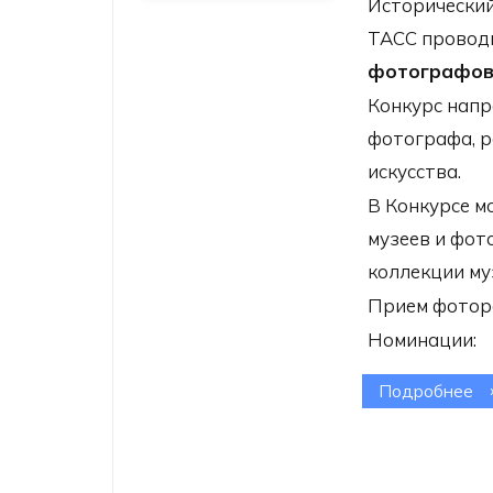
Исторический
ТАСС прово
фотографов 
Конкурс напр
фотографа, р
искусства.
В Конкурсе м
музеев и фот
коллекции му
Прием фотора
Номинации:
Подробнее
о 
ф
фо
Х