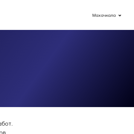
Махачкала
абот.
ов.