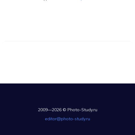
2009—2026 © Photo-Study.ru
editor@photo-study.ru