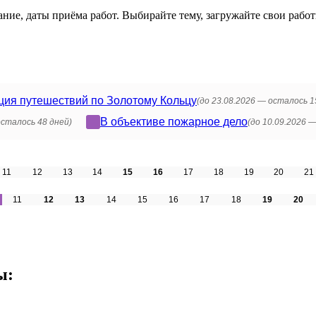
ие, даты приёма работ. Выбирайте тему, загружайте свои работ
ция путешествий по Золотому Кольцу
(до 23.08.2026 —
осталось
1
В объективе пожарное дело
осталось
48 дней)
(до 10.09.2026 
11
12
13
14
15
16
17
18
19
20
21
11
12
13
14
15
16
17
18
19
20
ы: