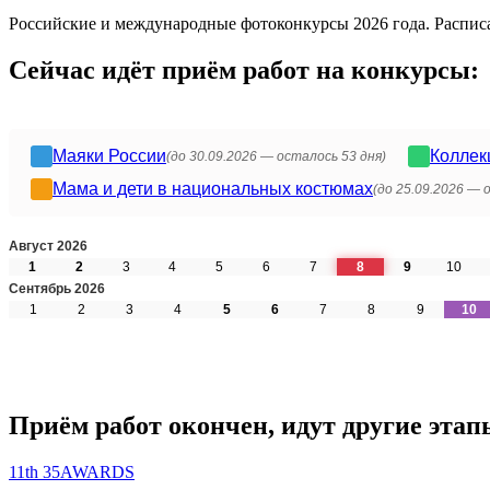
Российские и международные фотоконкурсы 2026 года. Расписан
Сейчас идёт приём работ на конкурсы:
Маяки России
Коллек
(до 30.09.2026 —
осталось
53 дня)
Мама и дети в национальных костюмах
(до 25.09.2026 —
Август 2026
1
2
3
4
5
6
7
8
9
10
Сентябрь 2026
1
2
3
4
5
6
7
8
9
10
Приём работ окончен, идут другие этап
11th 35AWARDS