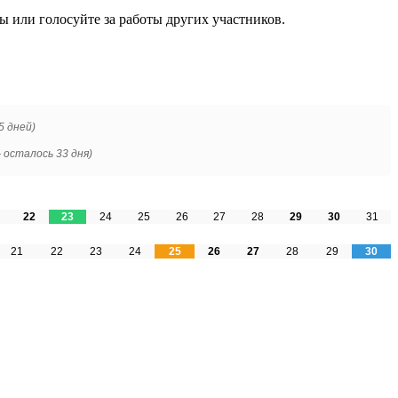
ы или голосуйте за работы других участников.
5 дней)
—
осталось
33 дня)
22
23
24
25
26
27
28
29
30
31
21
22
23
24
25
26
27
28
29
30