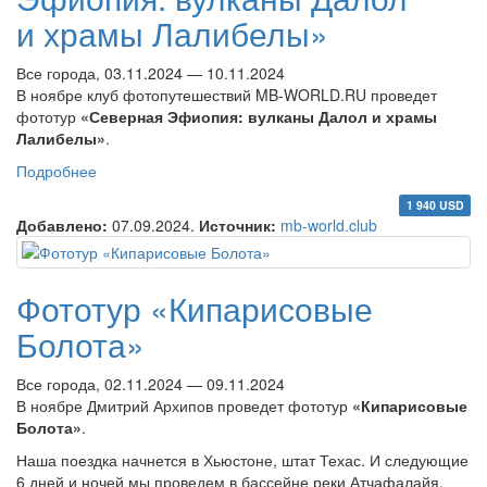
и храмы Лалибелы»
Все города, 03.11.2024 — 10.11.2024
В ноябре клуб фотопутешествий MB-WORLD.RU проведет
фототур
«Северная Эфиопия: вулканы Далол и храмы
Лалибелы»
.
Подробнее
о Фототур «Северная Эфиопия: вулканы Далол
и храмы Лалибелы»
1 940 USD
Добавлено:
07.09.2024.
Источник:
mb-world.club
Фототур «Кипарисовые
Болота»
Все города, 02.11.2024 — 09.11.2024
В ноябре Дмитрий Архипов проведет фототур
«Кипарисовые
Болота»
.
Наша поездка начнется в Хьюстоне, штат Техас. И следующие
6 дней и ночей мы проведем в бассейне реки Атчафалайя.