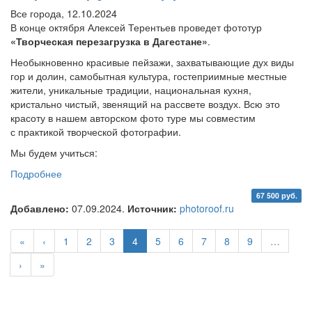
Все города, 12.10.2024
В конце октября Алексей Терентьев проведет фототур
«Творческая перезагрузка в Дагестане»
.
Необыкновенно красивые пейзажи, захватывающие дух виды
гор и долин, самобытная культура, гостеприимные местные
жители, уникальные традиции, национальная кухня,
кристально чистый, звенящий на рассвете воздух. Всю это
красоту в нашем авторском фото туре мы совместим
с практикой творческой фотографии.
Мы будем учиться:
Подробнее
о Фототур «Творческая перезагрузка в Дагестане»
67 500 руб.
Добавлено:
07.09.2024.
Источник:
photoroof.ru
«
‹
1
2
3
4
5
6
7
8
9
…
›
»