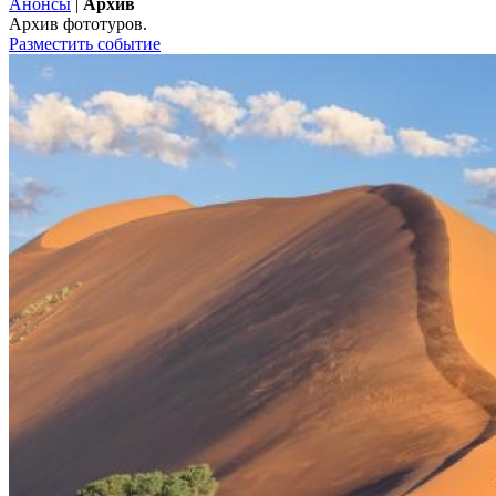
Анонсы
|
Архив
Архив фототуров.
Разместить событие