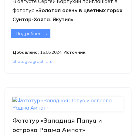
В августе Сергей Карпухин приглашает в
фототур
«Золотая осень в цветных горах
Сунтар-Хаята. Якутия»
.
Подробнее
о Фототур «Золотая осень в цветных
горах Сунтар-Хаята. Якутия»
Добавлено:
16.06.2024.
Источник:
photogeographic.ru
Фототур «Западная Папуа и
острова Раджа Ампат»