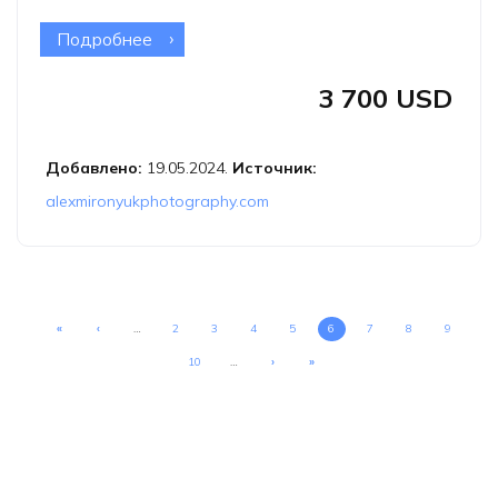
Подробнее
о Тур «Удивительный лёд Аляски»
3 700 USD
Добавлено:
19.05.2024.
Источник:
alexmironyukphotography.com
«
‹
…
2
3
4
5
6
7
8
9
10
…
›
»