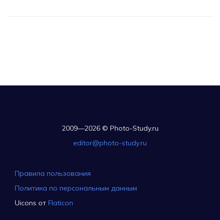
2009—2026 © Photo-Study.ru
editor@photo-study.ru
Правила пользования
Политика по персональным данным
Uicons от
Flaticon