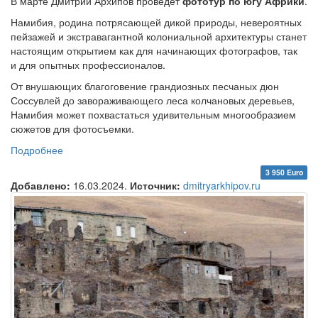
В марте Дмитрий Архипов проведет
фототур по югу Африки
.
Намибия, родина потрясающей дикой природы, невероятных
пейзажей и экстравагантной колониальной архитектуры станет
настоящим открытием как для начинающих фотографов, так
и для опытных профессионалов.
От внушающих благоговение грандиозных песчаных дюн
Соссувлей до завораживающего леса колчановых деревьев,
Намибия может похвастаться удивительным многообразием
сюжетов для фотосъемки.
Подробнее
о Фототур по югу Африки
3 950 Euro
Добавлено:
16.03.2024.
Источник:
dmitryarkhipov.ru