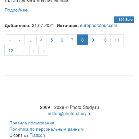
только ароматом своих специй.
Подробнее
о Фототур «По Шелковому Пути Узбекистана»
1 800 Euro
Добавлено:
31.07.2021.
Источник:
europhototour.com
«
‹
…
4
5
6
7
8
9
10
11
12
…
›
»
2009—2026 © Photo-Study.ru
editor@photo-study.ru
Правила пользования
Политика по персональным данным
Uicons от
Flaticon