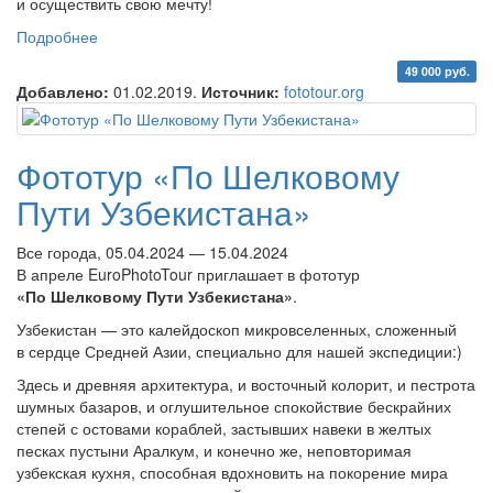
и осуществить свою мечту!
Подробнее
о Фототур «Цветущий персик — Крым»
49 000 руб.
Добавлено:
01.02.2019.
Источник:
fototour.org
Фототур «По Шелковому
Пути Узбекистана»
Все города, 05.04.2024 — 15.04.2024
В апреле EuroPhotoTour приглашает в фототур
«По Шелковому Пути Узбекистана»
.
Узбекистан — это калейдоскоп микровселенных, сложенный
в сердце Средней Азии, специально для нашей экспедиции:)
Здесь и древняя архитектура, и восточный колорит, и пестрота
шумных базаров, и оглушительное спокойствие бескрайних
степей с остовами кораблей, застывших навеки в желтых
песках пустыни Аралкум, и конечно же, неповторимая
узбекская кухня, способная вдохновить на покорение мира