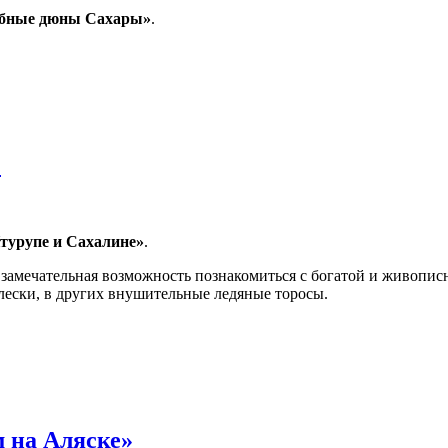
бные дюны Сахары»
.
ы»
»
турупе и Сахалине»
.
замечательная возможность познакомиться с богатой и живопис
лески, в других внушительные ледяные торосы.
 на Аляске»