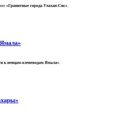
цию
«Гранитные города Улахан-Сис»
.
Улахан-Сис»
 Ямала»
ти к ненцам-оленеводам Ямала»
.
ла»
ахары»