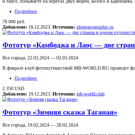
и тайге, побываете на берегах двух морей, Белого и Баренцева
Подробнее
о Фототур «Зима на Кольском полуострове»
70 000 руб.
Добавлено:
18.12.2023.
Источник:
photogeographic.ru
Фототур «Камбоджа и Лаос — две стра
Все города, 22.02.2024 — 02.03.2024
В феврале клуб фотопутешествий MB-WORLD.RU проведет ф
Подробнее
о Фототур «Камбоджа и Лаос — две страны в 
2 350 USD
Добавлено:
19.12.2023.
Источник:
mb-world.club
Фототур «Зимняя сказка Таганая»
Все города, 19.02.2024 — 28.02.2024