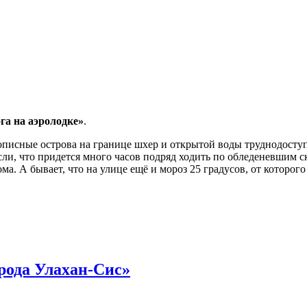
га на аэролодке»
.
вописные острова на границе шхер и открытой воды труднодосту
и, что придется много часов подряд ходить по обледеневшим ск
ма. А бывает, что на улице ещё и мороз 25 градусов, от которого
рода Улахан-Сис»