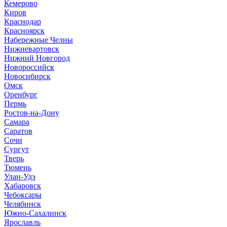
Кемерово
Киров
Краснодар
Красноярск
Набережные Челны
Нижневартовск
Нижний Новгород
Новороссийск
Новосибирск
Омск
Оренбург
Пермь
Ростов-на-Дону
Самара
Саратов
Сочи
Сургут
Тверь
Тюмень
Улан-Удэ
Хабаровск
Чебоксары
Челябинск
Южно-Сахалинск
Ярославль