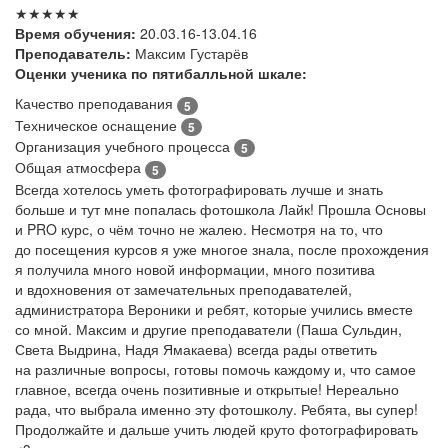
★★★★★
Время обучения:
20.03.16-13.04.16
Преподаватель:
Максим Густарёв
Оценки ученика по пятибалльной шкале:
Качество преподавания
5
Техническое оснащение
5
Организация учебного процесса
5
Общая атмосфера
5
Всегда хотелось уметь фотографировать лучше и знать
больше и тут мне попалась фотошкола Лайк! Прошла Основы
и PRO курс, о чём точно не жалею. Несмотря на то, что
до посещения курсов я уже многое знала, после прохождения
я получила много новой информации, много позитива
и вдохновения от замечательных преподавателей,
администратора Вероники и ребят, которые учились вместе
со мной. Максим и другие преподаватели (Паша Сульдин,
Света Выдрина, Надя Ямакаева) всегда рады ответить
на различные вопросы, готовы помочь каждому и, что самое
главное, всегда очень позитивные и открытые! Нереально
рада, что выбрала именно эту фотошколу. Ребята, вы супер!
Продолжайте и дальше учить людей круто фотографировать