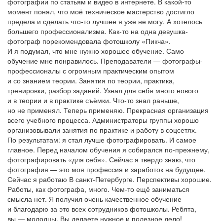
фотографии по статьям и видео в интернете. В какой-то
момент понял, что моё техническое мастерство достигло
предела и сделать что-то лучшее я уже не могу. А хотелось
большего профессионализма. Как-то на одна девушка-
фотограф порекомендовала фотошколу «Пикча».
И я подумал, что мне нужно хорошее обучение. Само
обучение мне понравилось. Преподаватели — фотографы-
профессионалы с огромным практическим опытом
и со знанием теории. Занятия по теории, практика,
тренировки, разбор заданий. Узнал для себя много нового
и в теории и в практике съёмки. Что-то знал раньше,
но не применял. Теперь применяю. Прекрасная организация
всего учебного процесса. Администраторы группы хорошо
организовывали занятия по практике и работу в соцсетях.
По результатам: я стал лучше фотографировать. И самое
главное. Перед началом обучения я собирался по-прежнему,
фотографировать «для себя». Сейчас я твердо знаю, что
фотография — это моя профессия и заработок на будущее.
Сейчас я работаю В санкт-Петербурге. Перспективы хорошие.
Работы, как фотографа, много. Чем-то ещё заниматься
смысла нет. Я получил очень качественное обучение
и благодарю за это всех сотрудников фотошколы. Ребята,
вы — молодцы. Вы делаете нужное и полезное дело!