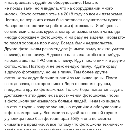
и настраивать студийное оборудование. Нам это
не показывали, но я видела, что на оборудовании много
кнопок. Кто-то оставил отзыв в 2018 году со всеми пятерками.
Честно, не верю что отзыв был оставлен слушателем курсов.
Наверное его оставили работники фотошколы. Я общаюсь
со многими с наших курсов, мы организовали свои чаты, где
иногда обсуждаем фотошколу. Я ни разу не видела, чтобы кто-
то писал хорошее про пикчу. Всегда были недовольства.
Другие фотошколы рекомендуют (я имею ввиду тех кто учится
в пикче), но не пикчу. Я даже не слышала, чтобы кто-нибудь
из основ шел на ПРО опять в пикчу. Идут после пикчи в другие
фотошколы. Поэтому я не рекомендую пикчу. Идите сразу
в другую фотошколу, но не в пикчу. Тем более другие
фотошколы дадут больше знаний за меньшие цены. Почти
всех девочек, о которых пишет Лера в новостях группы,
я видела в других фотошколах. Только Лера пытается выдать
достижения этих девочек за достижения фотошколы, чтобы
в фотошколу записывалось больше людей. Недавно видела
на стене группы вопрос ученицы о студийном оборудовании
и фотокамере sony. Вспомнила случай как в нашей группе
у ученицы тоже был фотоаппарат sony и она не смогла
снимать на практике. А все потому что фотошкола технически
слабо оснащена и нет у фотошколы специального