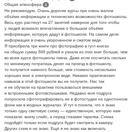
Общая атмосфера
3
Не рекомендую. Очень дорогие курсы при очень малом
объёме информации и технических возможностях фотошколы.
Весь курс растянут на 27 занятий наверное для того чтобы
у людей возникло впечатление о большом объёме
информации, которую дадут в фотошколе. На самом деле
информация в очень укороченном и сжатом виде.
Я приобрела три книги про фотографию в гугл книгах
на общую сумму 500 рублей и узнала из этих книг больше, чем
во всем курсе фотошколы пикча. Даже если посчитать сколько
по минимуму потратишь денег на проезд в фотошколу,
то получится намного больше, чем стоимость нескольких
хороших книг в электронном виде. Никаких практических
навыков в этой фотошколе вы не получите. Нас так
и не обучили на практике пользоваться внешними
и встроенными фотовспышками. Недавно моя подруга
попросила сфотографировать ее в фотостудии на однотонном
фоне как в модных журналах. И тут я поняла, что я знаю
только одну световую схему — единственную, которую нам
показали: внизу слайс, а перед глазами тарелка. Схема
подойдёт только если подруга будет смотреть в камеру.
Других схем я не знаю. Ещё я не знаю как включать