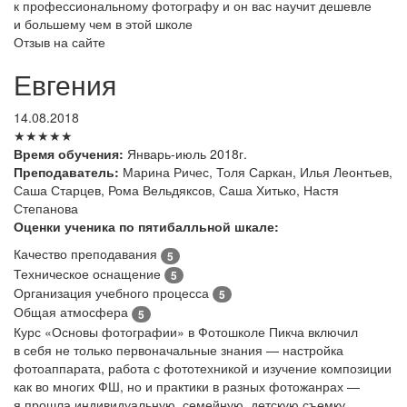
к профессиональному фотографу и он вас научит дешевле
и большему чем в этой школе
Отзыв на сайте
Евгения
14.08.2018
★★★★★
Время обучения:
Январь-июль 2018г.
Преподаватель:
Марина Ричес, Толя Саркан, Илья Леонтьев,
Саша Старцев, Рома Вельдяксов, Саша Хитько, Настя
Степанова
Оценки ученика по пятибалльной шкале:
Качество преподавания
5
Техническое оснащение
5
Организация учебного процесса
5
Общая атмосфера
5
Курс «Основы фотографии» в Фотошколе Пикча включил
в себя не только первоначальные знания — настройка
фотоаппарата, работа с фототехникой и изучение композиции
как во многих ФШ, но и практики в разных фотожанрах —
я прошла индивидуальную, семейную, детскую съемку,