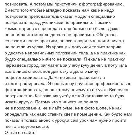
позировать. А потом мы приступили к фотографированию.
Вместо того чтобы наглядно показать нам как не надо
позировать преподаватель сказал модели специально
позировать перед учениками не правильно. Никаких
комментариев от преподавателя больше не было. Даже
не поняла что модель делала не правильно. Общалась
со своими после практики, но все говорят что почти ничего
не поняли из урока. Из урока мы получили только теорию
о десятке неправильных положений тела, а на практике как
будто специально ничего не показали. Я ехала на практику
через весь город, заплатила за учебу кучу денег, а получила
всего лишь список под диктовку и дали 5 минут
пофотографировать. Даже не знаю правильно ли
я фотографировала. Я очень хочу научится профессионально
фотографировать, но нас этому почему то не учат. Все очень
поверхностно. Как закончу учебу в этой фотошколе то буду
искать другую. Потому что я ничего не поняла
не в позировании, не в лайт руме, не в фото шопе, не как
определить как надо ставить свет в помещении. Как будто нам
показали только анонс к уроку,а сам урок нам нужно пройти
где то в другом месте.
Отзыв на сайте