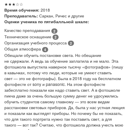
★★★☆☆
Время обучения:
2018
Преподаватель:
Саркан, Ричес и другие
Оценки ученика по пятибалльной шкале:
Качество преподавания
2
Техническое оснащение
2
Организация учебного процесса
2
Общая атмосфера
4
Обещали обучить постановке света. Но обещание
не сдержали. А ведь за обучение заплатила и не мало. Эта
фотошкола выпустила наверное тысячу «фотографов» (пишу
в кавычках, потому что люди, которые не умеют ставить
свет — это не фотографы). Была в 2018 году на бесплатном
фотофесте от sony и panasonic. На этом фотофесте
забесплатно показали как надо ставить свет. А в фотошколе
пикча даже за очень большую сумму денег не удосужились
обучить студентов самому главному — это всем видам
расстановки световых приборов. Да, была у нас устная лекция
и показали как выглядят приборы. Но почему бы не показать,
что для такого портрета нужно так поставить свет, а для
такого — вот так? Считаю, что фотошкола должна учесть мою