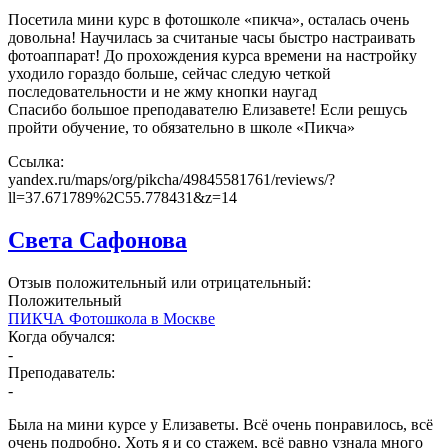
Посетила мини курс в фотошколе «пикча», осталась очень
довольна! Научилась за считаные часы быстро настраивать
фотоаппарат! До прохождения курса времени на настройку
уходило гораздо больше, сейчас следую четкой
последовательности и не жму кнопки наугад
Спасибо большое преподавателю Елизавете! Если решусь
пройти обучение, то обязательно в школе «Пикча»
Ссылка:
yandex.ru/maps/org/pikcha/49845581761/reviews/?
ll=37.671789%2C55.778431&z=14
Света Сафонова
Отзыв положительный или отрицательный:
Положительный
ПИКЧА Фотошкола в Москве
Когда обучался:
-
Преподаватель:
-
Была на мини курсе у Елизаветы. Всё очень понравилось, всё
очень подробно. Хоть я и со стажем, всё равно узнала много