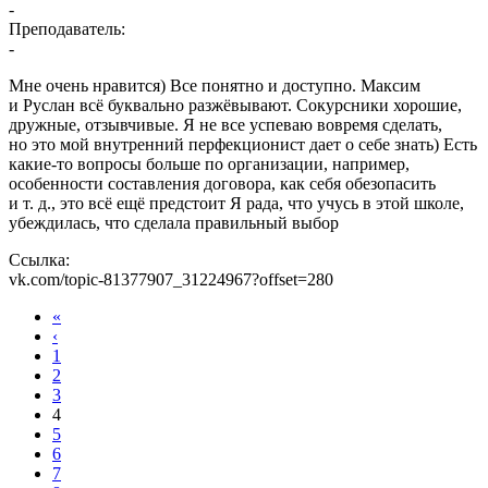
-
Преподаватель:
-
Мне очень нравится) Все понятно и доступно. Максим
и Руслан всё буквально разжёвывают. Сокурсники хорошие,
дружные, отзывчивые. Я не все успеваю вовремя сделать,
но это мой внутренний перфекционист дает о себе знать) Есть
какие-то вопросы больше по организации, например,
особенности составления договора, как себя обезопасить
и т. д., это всё ещё предстоит Я рада, что учусь в этой школе,
убеждилась, что сделала правильный выбор
Ссылка:
vk.com/topic-81377907_31224967?offset=280
«
‹
1
2
3
4
5
6
7