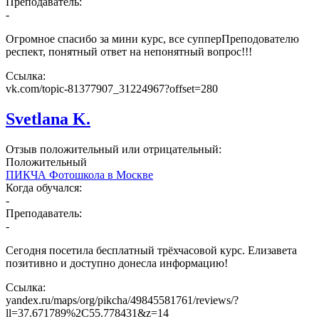
Преподаватель:
-
Огромное спасибо за мини курс, все супперПреподователю
респект, понятный ответ на непонятный вопрос!!!
Ссылка:
vk.com/topic-81377907_31224967?offset=280
Svetlana K.
Отзыв положительный или отрицательный:
Положительный
ПИКЧА Фотошкола в Москве
Когда обучался:
-
Преподаватель:
-
Сегодня посетила бесплатный трёхчасовой курс. Елизавета
позитивно и доступно донесла информацию!
Ссылка:
yandex.ru/maps/org/pikcha/49845581761/reviews/?
ll=37.671789%2C55.778431&z=14