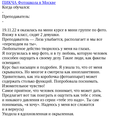
ПИКЧА Фотошкола в Москве
Когда обучался:
-
Преподаватель:
-
19.11.22 я оказалась на мини курсе в мини группе по фото.
Вхожу в класс, сидят 2 девушки.
Преподаватель — Лиза улыбается, располагает и мы все
«переходим на ты».
Любопытное действо творилось у меня на глазах.
Я погрузилась в мир фото, и в ту любовь, которую человек
способен ощущать к своему делу. Такие люди, как факелы
освещают.
Курс был насыщен и подробен. Я узнала то, что от меня
скрывалось. Но многое я смотрела как инопланетянин.
Удивительно, как эта коробочка (фотоаппарат) может
содержать столько функций. Попробовала поснимать.
Изюмительное чувство!
Самое приятное, что человек понимает, что может дать.
Предлагает вот так поиграть и ощутить как тебе с этим,
и никакого давления из серии «тебе это надо». Ты сам
понимаешь, «я хочу». Надеюсь у меня все сложится
и я вернусь)
Уходила я вдохновленная и окрыленная.