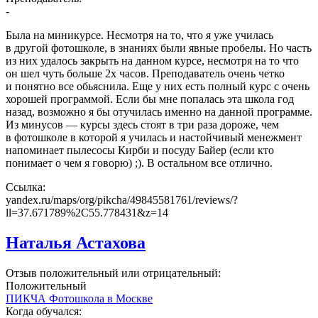
-
Была на миникурсе. Несмотря на то, что я уже училась
в другой фотошколе, в знаниях были явные пробелы. Но часть
из них удалось закрыть на данном курсе, несмотря на то что
он шел чуть больше 2х часов. Преподаватель очень четко
и понятно все обьяснила. Еще у них есть полный курс с очень
хорошей программой. Если бы мне попалась эта школа год
назад, возможно я бы отучилась именно на данной программе.
Из минусов — курсы здесь стоят в три раза дороже, чем
в фотошколе в которой я училась и настойчивый менежмент
напоминает пылесосы Кирби и посуду Байер (если кто
понимает о чем я говорю) ;). В остальном все отлично.
Ссылка:
yandex.ru/maps/org/pikcha/49845581761/reviews/?
ll=37.671789%2C55.778431&z=14
Наталья Астахова
Отзыв положительный или отрицательный:
Положительный
ПИКЧА Фотошкола в Москве
Когда обучался: