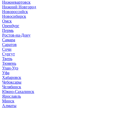
Нижневартовск
Нижний Новгород
Новороссийск
Новосибирск
Омск
Оренбург
Пермь
Ростов-на-Дону
Самара
Саратов
Сочи
Сургут
Тверь
Тюмень
Улан-Удэ
Уфа
Хабаровск
Чебоксары
Челябинск
Южно-Сахалинск
Ярославль
Минск
Алматы