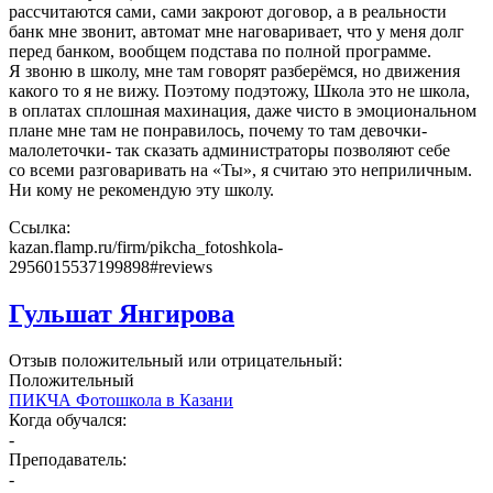
рассчитаются сами, сами закроют договор, а в реальности
банк мне звонит, автомат мне наговаривает, что у меня долг
перед банком, вообщем подстава по полной программе.
Я звоню в школу, мне там говорят разберёмся, но движения
какого то я не вижу. Поэтому подэтожу, Школа это не школа,
в оплатах сплошная махинация, даже чисто в эмоциональном
плане мне там не понравилось, почему то там девочки-
малолеточки- так сказать администраторы позволяют себе
со всеми разговаривать на «Ты», я считаю это неприличным.
Ни кому не рекомендую эту школу.
Ссылка:
kazan.flamp.ru/firm/pikcha_fotoshkola-
2956015537199898#reviews
Гульшат Янгирова
Отзыв положительный или отрицательный:
Положительный
ПИКЧА Фотошкола в Казани
Когда обучался:
-
Преподаватель:
-