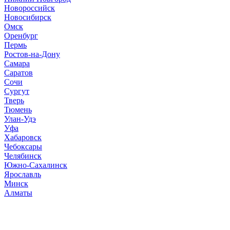
Новороссийск
Новосибирск
Омск
Оренбург
Пермь
Ростов-на-Дону
Самара
Саратов
Сочи
Сургут
Тверь
Тюмень
Улан-Удэ
Уфа
Хабаровск
Чебоксары
Челябинск
Южно-Сахалинск
Ярославль
Минск
Алматы