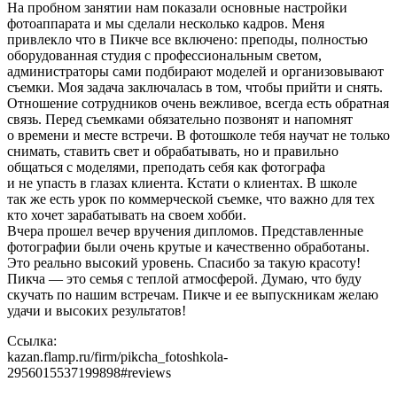
На пробном занятии нам показали основные настройки
фотоаппарата и мы сделали несколько кадров. Меня
привлекло что в Пикче все включено: преподы, полностью
оборудованная студия с профессиональным светом,
администраторы сами подбирают моделей и организовывают
съемки. Моя задача заключалась в том, чтобы прийти и снять.
Отношение сотрудников очень вежливое, всегда есть обратная
связь. Перед съемками обязательно позвонят и напомнят
о времени и месте встречи. В фотошколе тебя научат не только
снимать, ставить свет и обрабатывать, но и правильно
общаться с моделями, преподать себя как фотографа
и не упасть в глазах клиента. Кстати о клиентах. В школе
так же есть урок по коммерческой съемке, что важно для тех
кто хочет зарабатывать на своем хобби.
Вчера прошел вечер вручения дипломов. Представленные
фотографии были очень крутые и качественно обработаны.
Это реально высокий уровень. Спасибо за такую красоту!
Пикча — это семья с теплой атмосферой. Думаю, что буду
скучать по нашим встречам. Пикче и ее выпускникам желаю
удачи и высоких результатов!
Ссылка:
kazan.flamp.ru/firm/pikcha_fotoshkola-
2956015537199898#reviews