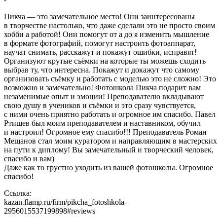
Пикча — это замечательное место! Они заинтересованы
в творчестве настолько, что даже сделали это не просто своим
хобби а работой! Они помогут от а до я изменить мышление
в формате фотографий, помогут настроить фотоаппарат,
научат снимать, расскажут и покажут ошибки, исправят!
Организуют крутые съёмки на которые ты можешь сходить
выбрав ту, что интересна. Покажут и докажут что самому
организовать съёмку и работать с моделью это не сложно! Это
возможно и замечательно! Фотошкола Пикча подарит вам
незаменимые опыт и эмоции! Преподавателю вкладывают
свою душу в учеников и съёмки и это сразу чувствуется,
с ними очень приятно работать и огромное им спасибо. Павел
Ртищев был моим преподавателем и наставником, обучил
и настроил! Огромное ему спасибо!!! Преподаватель Роман
Мещанов стал моим куратором и направляющим в мастерских
на пути к диплому! Вы замечательный и творческий человек,
спасибо и вам)
Даже как то грустно уходить из вашей фотошколы. Огромное
спасибо!
Ссылка:
kazan.flamp.ru/firm/pikcha_fotoshkola-
2956015537199898#reviews