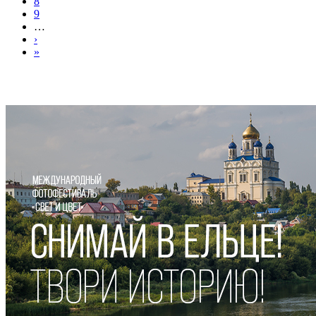
8
9
…
›
»