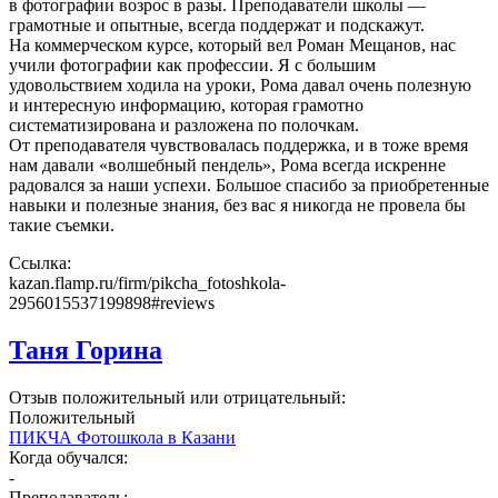
в фотографии возрос в разы. Преподаватели школы —
грамотные и опытные, всегда поддержат и подскажут.
На коммерческом курсе, который вел Роман Мещанов, нас
учили фотографии как профессии. Я с большим
удовольствием ходила на уроки, Рома давал очень полезную
и интересную информацию, которая грамотно
систематизирована и разложена по полочкам.
От преподавателя чувствовалась поддержка, и в тоже время
нам давали «волшебный пендель», Рома всегда искренне
радовался за наши успехи. Большое спасибо за приобретенные
навыки и полезные знания, без вас я никогда не провела бы
такие съемки.
Ссылка:
kazan.flamp.ru/firm/pikcha_fotoshkola-
2956015537199898#reviews
Таня Горина
Отзыв положительный или отрицательный:
Положительный
ПИКЧА Фотошкола в Казани
Когда обучался:
-
Преподаватель: