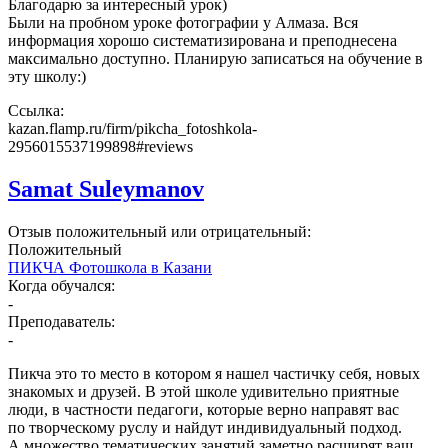
Благодарю за интересный урок)
Были на пробном уроке фотографии у Алмаза. Вся
информация хорошо систематизирована и преподнесена
максимально доступно. Планирую записаться на обучение в
эту школу:)
Ссылка:
kazan.flamp.ru/firm/pikcha_fotoshkola-
2956015537199898#reviews
Samat Suleymanov
Отзыв положительный или отрицательный:
Положительный
ПИКЧА Фотошкола в Казани
Когда обучался:
-
Преподаватель:
-
Пикча это то место в котором я нашел частичку себя, новых
знакомых и друзей. В этой школе удивительно приятные
люди, в частности педагоги, которые верно направят вас
по творческому руслу и найдут индивидуальный подход.
А множество тематических занятий заметно расширят ваш