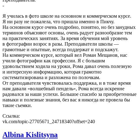
-
Я училась в фото школе на основном и коммерческом курсе.
Я ни разу не пожалела, что пришла именно в Пикчу.
На основном курсе очень подробно, понятно, но без занудных
терминов объясняют основы, очень радует разнообразие тем
на практических занятиях. За время обучения мой уровень
в фотографии возрос в разы. Преподаватели школы —
грамотные и опытные, всегда поддержат и подскажут.
На коммерческом курсе, который вел Роман Мещанов, нас
учили фотографии как профессии. Я с большим
удовольствием ходила на уроки, Рома давал очень полезную
и интересную информацию, которая грамотно
систематизирована и разложена по полочкам.
От преподавателя чувствовалась поддержка, и в тоже время
нам давали «волшебный пендель», Рома всегда искренне
радовался за наши успехи. Большое спасибо за приобретенные
навыки и полезные знания, без вас я никогда не провела бы
такие съемки.
Ссылка:
vk.com/topic-27705671_24718340?offset=240
Albina Kislitsyna