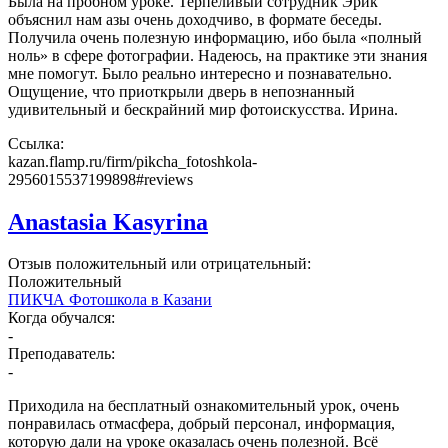
Была на пробном уроке. Терпеливый сотрудник Эрик
объяснил нам азы очень доходчиво, в формате беседы.
Получила очень полезную информацию, ибо была «полный
ноль» в сфере фотографии. Надеюсь, на практике эти знания
мне помогут. Было реально интересно и познавательно.
Ощущение, что приоткрыли дверь в непознанный
удивительный и бескрайний мир фотоискусства. Ирина.
Ссылка:
kazan.flamp.ru/firm/pikcha_fotoshkola-
2956015537199898#reviews
Anastasia Kasyrina
Отзыв положительный или отрицательный:
Положительный
ПИКЧА Фотошкола в Казани
Когда обучался:
-
Преподаватель:
-
Приходила на бесплатный ознакомительный урок, очень
понравилась отмасфера, добрый персонал, информация,
которую дали на уроке оказалась очень полезной. Всё