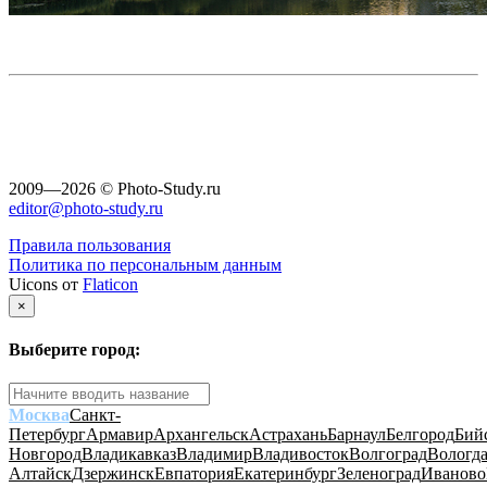
2009—2026 © Photo-Study.ru
editor@photo-study.ru
Правила пользования
Политика по персональным данным
Uicons от
Flaticon
×
Выберите город:
Москва
Санкт-
Петербург
Армавир
Архангельск
Астрахань
Барнаул
Белгород
Бий
Новгород
Владикавказ
Владимир
Владивосток
Волгоград
Вологд
Алтайск
Дзержинск
Евпатория
Екатеринбург
Зеленоград
Иваново