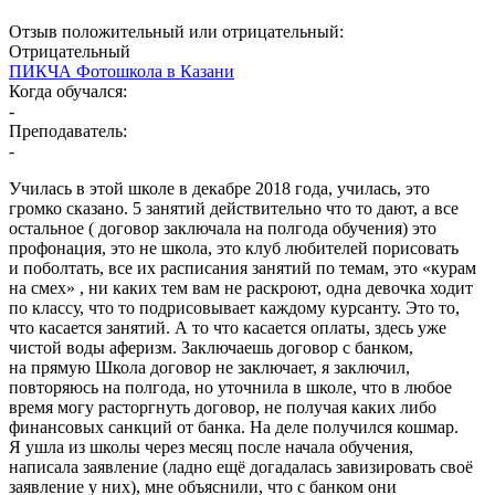
Отзыв положительный или отрицательный:
Отрицательный
ПИКЧА Фотошкола в Казани
Когда обучался:
-
Преподаватель:
-
Училась в этой школе в декабре 2018 года, училась, это
громко сказано. 5 занятий действительно что то дают, а все
остальное ( договор заключала на полгода обучения) это
профонация, это не школа, это клуб любителей порисовать
и поболтать, все их расписания занятий по темам, это «курам
на смех» , ни каких тем вам не раскроют, одна девочка ходит
по классу, что то подрисовывает каждому курсанту. Это то,
что касается занятий. А то что касается оплаты, здесь уже
чистой воды аферизм. Заключаешь договор с банком,
на прямую Школа договор не заключает, я заключил,
повторяюсь на полгода, но уточнила в школе, что в любое
время могу расторгнуть договор, не получая каких либо
финансовых санкций от банка. На деле получился кошмар.
Я ушла из школы через месяц после начала обучения,
написала заявление (ладно ещё догадалась завизировать своё
заявление у них), мне объяснили, что с банком они