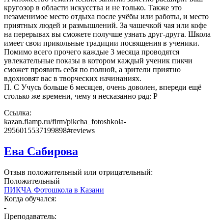
кругозор в области искусства и не только. Также это
незаменимое место отдыха после учёбы или работы, и место
приятных людей и размышлений. За чашечкой чая или кофе
на перерывах вы сможете получше узнать друг-друга. Школа
имеет свои прикольные традиции посвящения в ученики.
Помимо всего прочего каждые 3 месяца проводятся
увлекательные показы в котором каждый ученик пикчи
сможет проявить себя по полной, а зрители приятно
вдохновят вас в творческих начинаниях.
П. С Учусь больше 6 месяцев, очень доволен, впереди ещё
столько же времени, чему я несказанно рад: Р
Ссылка:
kazan.flamp.ru/firm/pikcha_fotoshkola-
2956015537199898#reviews
Ева Сабирова
Отзыв положительный или отрицательный:
Положительный
ПИКЧА Фотошкола в Казани
Когда обучался:
-
Преподаватель: