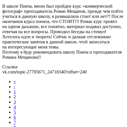
В школе Пикча, мною был пройден курс «коммерческий
фотограф» преподаватель Роман Мещанов, прежде чем пойти
учиться в данную школу, я размышляла стоит или нет?! После
окончания курса поняла, что СТОИТ!!! Роман курс провёл
на одном дыхании, все понятно, материал подавал доступно,
отвечая на все вопросы. Проводил беседы на стимул!
Хотелось идти и творить! Сейчас и дальше отслеживаю
практические занятия в данной школе, чтоб записаться
на интересующие меня темы.
Поэтому я буду рекомендовать школу Пикча и преподавателя
Романа Мещанова!!
Ссылка:
vk.com/topic-27705671_24718340?offset=240
«
‹
1
2
3
4
5
6
7