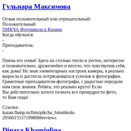
Гульнара Максимова
Отзыв положительный или отрицательный:
Положительный
ПИКЧА Фотошкола в Казани
Когда обучался:
-
Преподаватель:
-
Пикча-это семья! Здесь на столько тепло и уютно, интересно
и познавательно, дружелюбно и весело, что чувствуешь себя,
как дома! Не зная элементарных настроек камеры, я реально
выросла и достигла потрясающихся успехов в фотографии.
Грамотные преподаватели-фотографы, с радостью передали
нам свои знания. Ребята, это реально круто! Если
Вы действительно хотите познать все премудрости фото,
то Вам сюда!
Ссылка:
kazan.flamp.ru/firm/pikcha_fotoshkola-
2956015537199898#reviews
Dinara Khamiulina