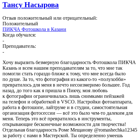
Тансу Насырова
Отзыв положительный или отрицательный:
Положительный
ПИКЧА Фотошкола в Казани
Когда обучался:
-
Преподаватель:
-
Хочу выразить безмерную благодарность Фотошкола ПИКЧА
Казань и всем нашим преподавателям за то, что мне так
помогли стать гораздо ближе к тому, что мне всегда было
по душе. За то, что фотография из какого-то «полухобби»
превратилось для меня в нечто несоизмеримо большее. Год
назад, до того как я пришла в Пикчу, моя любовь
к фотографии ограничивалась лишь снимками пейзажей
на телефон и обработкой в VSCO. Настройки фотоаппарата,
работа в фотошопе, лайтруме и в студии, самостоятельная
организация фотосессии — всё это было чем-то далеким для
меня. Теперь это всё превратилось в инструменты,
открывающие бесконечные возможности для творчества!
Отдельная благодарность Роме Мещанову @romashechka12345
за работу с нами в Мастерской. Ты определенно умеешь