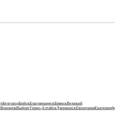
ул
Белгород
Бийск
Благовещенск
Брянск
Великий
а
Воронеж
Выборг
Горно-Алтайск
Дзержинск
Евпатория
Екатеринб