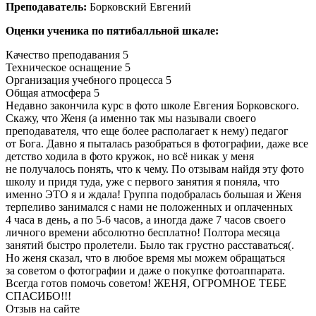
Преподаватель:
Борковский Евгений
Оценки ученика по пятибалльной шкале:
Качество преподавания
5
Техническое оснащение
5
Организация учебного процесса
5
Общая атмосфера
5
Недавно закончила курс в фото школе Евгения Борковского.
Скажу, что Женя (а именно так мы называли своего
преподавателя, что еще более располагает к нему) педагог
от Бога. Давно я пыталась разобраться в фотографии, даже все
детство ходила в фото кружок, но всё никак у меня
не получалось понять, что к чему. По отзывам найдя эту фото
школу и придя туда, уже с первого занятия я поняла, что
именно ЭТО я и ждала! Группа подобралась большая и Женя
терпеливо занимался с нами не положенных и оплаченных
4 часа в день, а по 5-6 часов, а иногда даже 7 часов своего
личного времени абсолютно бесплатно! Полтора месяца
занятий быстро пролетели. Было так грустно расставаться(.
Но женя сказал, что в любое время мы можем обращаться
за советом о фотографии и даже о покупке фотоаппарата.
Всегда готов помочь советом! ЖЕНЯ, ОГРОМНОЕ ТЕБЕ
СПАСИБО!!!
Отзыв на сайте