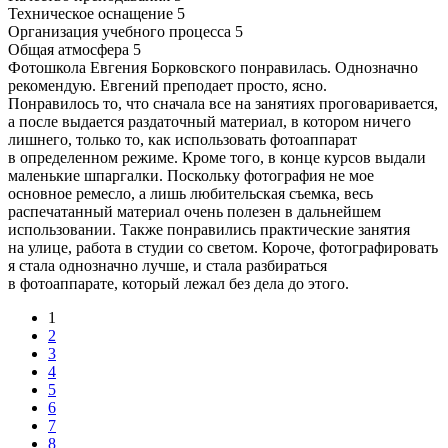
Техническое оснащение
5
Организация учебного процесса
5
Общая атмосфера
5
Фотошкола Евгения Борковского понравилась. Однозначно
рекомендую. Евгений преподает просто, ясно.
Понравилось то, что сначала все на занятиях проговаривается,
а после выдается раздаточный материал, в котором ничего
лишнего, только то, как использовать фотоаппарат
в определенном режиме. Кроме того, в конце курсов выдали
маленькие шпаргалки. Поскольку фотография не мое
основное ремесло, а лишь любительская съемка, весь
распечатанный материал очень полезен в дальнейшем
использовании. Также понравились практические занятия
на улице, работа в студии со светом. Короче, фотографировать
я стала однозначно лучше, и стала разбираться
в фотоаппарате, который лежал без дела до этого.
1
2
3
4
5
6
7
8