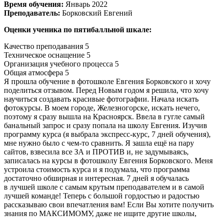
Время обучения:
Январь 2022
Преподаватель:
Борковский Евгений
Оценки ученика по пятибалльной шкале:
Качество преподавания
5
Техническое оснащение
5
Организация учебного процесса
5
Общая атмосфера
5
Я прошла обучение в фотошколе Евгения Борковского и хочу
поделиться отзывом. Перед Новым годом я решила, что хочу
научиться создавать красивые фотографии. Начала искать
фотокурсы. В моем городе, Железногорске, искать нечего,
поэтому я сразу вышла на Красноярск. Ввела в гугле самый
банальный запрос и сразу попала на школу Евгения. Изучив
программу курса (я выбрала экспресс-курс, 7 дней обучения),
мне нужно было с чем-то сравнить. Я зашла ещё на пару
сайтов, взвесила все ЗА и ПРОТИВ и, не задумываясь,
записалась на курсы в фотошколу Евгения Борковского. Меня
устроила стоимость курса и я подумала, что программа
достаточно обширная и интересная. 7 дней я обучалась
в лучшей школе с самым крутым преподавателем и в самой
лучшей команде! Теперь с большой гордостью и радостью
рассказываю свои впечатления вам! Если Вы хотите получить
знания по МАКСИМОМУ, даже не ищите другие школы,