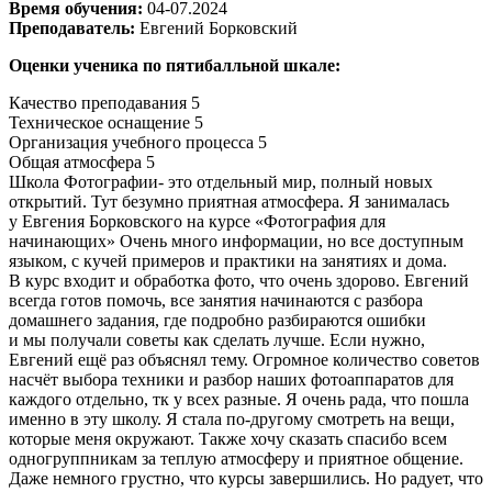
Время обучения:
04-07.2024
Преподаватель:
Евгений Борковский
Оценки ученика по пятибалльной шкале:
Качество преподавания
5
Техническое оснащение
5
Организация учебного процесса
5
Общая атмосфера
5
Школа Фотографии- это отдельный мир, полный новых
открытий. Тут безумно приятная атмосфера. Я занималась
у Евгения Борковского на курсе «Фотография для
начинающих» Очень много информации, но все доступным
языком, с кучей примеров и практики на занятиях и дома.
В курс входит и обработка фото, что очень здорово. Евгений
всегда готов помочь, все занятия начинаются с разбора
домашнего задания, где подробно разбираются ошибки
и мы получали советы как сделать лучше. Если нужно,
Евгений ещё раз объяснял тему. Огромное количество советов
насчёт выбора техники и разбор наших фотоаппаратов для
каждого отдельно, тк у всех разные. Я очень рада, что пошла
именно в эту школу. Я стала по-другому смотреть на вещи,
которые меня окружают. Также хочу сказать спасибо всем
одногруппникам за теплую атмосферу и приятное общение.
Даже немного грустно, что курсы завершились. Но радует, что