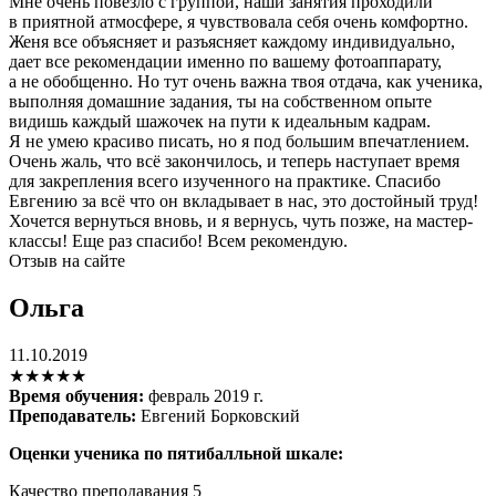
Мне очень повезло с группой, наши занятия проходили
в приятной атмосфере, я чувствовала себя очень комфортно.
Женя все объясняет и разъясняет каждому индивидуально,
дает все рекомендации именно по вашему фотоаппарату,
а не обобщенно. Но тут очень важна твоя отдача, как ученика,
выполняя домашние задания, ты на собственном опыте
видишь каждый шажочек на пути к идеальным кадрам.
Я не умею красиво писать, но я под большим впечатлением.
Очень жаль, что всё закончилось, и теперь наступает время
для закрепления всего изученного на практике. Спасибо
Евгению за всё что он вкладывает в нас, это достойный труд!
Хочется вернуться вновь, и я вернусь, чуть позже, на мастер-
классы! Еще раз спасибо! Всем рекомендую.
Отзыв на сайте
Ольга
11.10.2019
★★★★★
Время обучения:
февраль 2019 г.
Преподаватель:
Евгений Борковский
Оценки ученика по пятибалльной шкале:
Качество преподавания
5