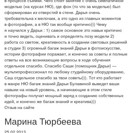
в процессе съемки. Чего стоит занятие с очень симпатичной
моделью (на курсах НЮ), где фон (то что за моделью) был
сформирован из отверстий в стене. Дарья очень
требовательна к мелочам, а это одно из главных моментов
в фотографии, а в НЮ так вообще критично))) Чему
я научился у Дарьи : 1) самое основное это навык критично
и точно видеть, оценивать и определять позу модели 2)
работа со светом, креативность в создании световых решений
в студии 3) огромный багаж знаний Дарьи в фотоискусстве,
истории фотографии поражает, и конечно за советы и полные
ответы на все возникающие вопросы в ходе обучения
отдельное спасибо. Спасибо Саши (помощник Дарьи) —
мультипрофессионал по любому студийному оборудованию,
Саш отдельное спасибо за твои советы))). Тот кто работает
в жанре НЮ багаж знаний Дарьи Булавиной выведет ваши
навыки на новый уровень, а начинающие в этом стиле
фотографы получат мощный заряд к созданию собственных
идей, и конечно же багаж знаний и креатива)))
Отзыв на сайте
Марина Тюрбеева
25.02.2013