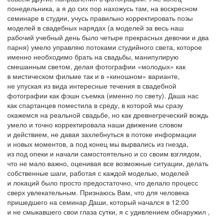
понедельника, а я до сих пор нахожусь там, на воскресном
семинаре в студии, учусь правильно корректировать позы
моделей в свадебных нарядах (а моделей за весь наш
рабочий учебный день было четыре прекрасных девочки и два
парня) умело управляю потоками студийного света, которое
именно необходимо брать на свадьбы, манипулирую
смешанным светом, делая фотографии «молодых» как
в мистическом фильме так и в «киношном» варианте,
не упуская из вида интересные течения в свадебной
фотографии как фэшн съемка (именно по свету). Даша нас
как спартанцев поместила в среду, в которой мы сразу
окажемся на реальной свадьбе, но как древнегреческий вождь
умело и точно корректировала наши движение словом
и действием, не давая захлебнуться в потоке информации
и новых моментов, а под конец мы вырвались из гнезда,
из под опеки и начали самостоятельно и со своим взглядом,
что не мало важно, оценивая все возможные ситуации, делать
собственные шаги, работая с каждой моделью, моделей
и локаций было просто предостаточно, что делало процесс
сверх увлекательным. Признаюсь Вам, что для человека
пришедшего на семинар Даши, который начался в 12:00
и не смыкавшего свои глаза сутки, я с удивлением обнаружил ,