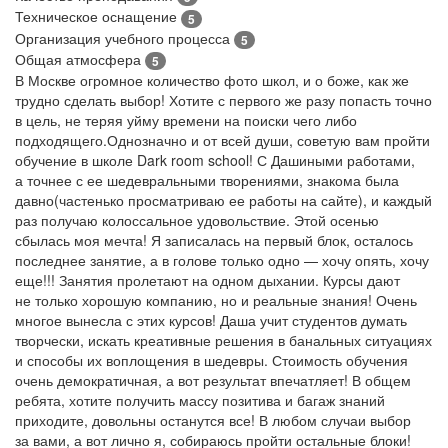
Техническое оснащение
5
Организация учебного процесса
5
Общая атмосфера
5
В Москве огромное количество фото школ, и о боже, как же
трудно сделать выбор! Хотите с первого же разу попасть точно
в цель, не теряя уйму времени на поиски чего либо
подходящего.Однозначно и от всей души, советую вам пройти
обучение в школе Dark room school! С Дашиными работами,
а точнее с ее шедевральными творениями, знакома была
давно(частенько просматриваю ее работы на сайте), и каждый
раз получаю колоссальное удовольствие. Этой осенью
сбылась моя мечта! Я записалась на первый блок, осталось
последнее занятие, а в голове только одно — хочу опять, хочу
еще!!! Занятия пролетают на одном дыхании. Курсы дают
не только хорошую компанию, но и реальные знания! Очень
многое вынесла с этих курсов! Даша учит студентов думать
творчески, искать креативные решения в банальных ситуациях
и способы их воплощения в шедевры. Стоимость обучения
очень демократичная, а вот результат впечатляет! В общем
ребята, хотите получить массу позитива и багаж знаний
приходите, довольны останутся все! В любом случаи выбор
за вами, а вот лично я, собираюсь пройти остальные блоки!