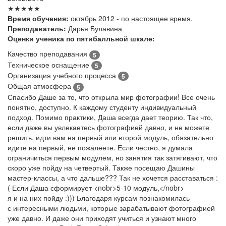
★★★★★
Время обучения:
октябрь 2012 - по настоящее время.
Преподаватель:
Дарья Булавина
Оценки ученика по пятибалльной шкале:
Качество преподавания
5
Техническое оснащение
5
Организация учебного процесса
5
Общая атмосфера
5
Спасибо Даше за то, что открыла мир фотографии! Все очень
понятно, доступно. К каждому студенту индивидуальный
подход. Помимо практики, Даша всегда дает теорию. Так что,
если даже вы увлекаетесь фотографией давно, и не можете
решить, идти вам на первый или второй модуль, обязательно
идите на первый, не пожалеете. Если честно, я думала
ограничиться первым модулем, но занятия так затягивают, что
скоро уже пойду на четвертый. Также посещаю Дашины
мастер-классы, а что дальше??? Так не хочется расставаться :
( Если Даша сформирует <nobr>5-10 модуль,</nobr>
я и на них пойду :))) Благодаря курсам познакомилась
с интересными людьми, которые зарабатывают фотографией
уже давно. И даже они приходят учиться и узнают много