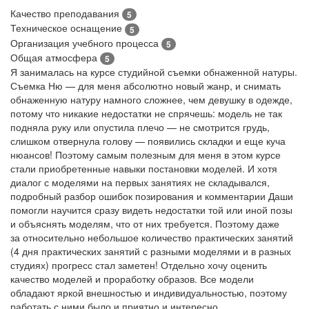
Качество преподавания
5
Техническое оснащение
5
Организация учебного процесса
5
Общая атмосфера
5
Я занималась на курсе студийной съемки обнаженной натуры.
Съемка Ню — для меня абсолютно новый жанр, и снимать
обнаженную натуру намного сложнее, чем девушку в одежде,
потому что никакие недостатки не спрячешь: модель не так
подняла руку или опустила плечо — не смотрится грудь,
слишком отвернула голову — появились складки и еще куча
нюансов! Поэтому самым полезным для меня в этом курсе
стали приобретенные навыки постановки моделей. И хотя
диалог с моделями на первых занятиях не складывался,
подробный разбор ошибок позирования и комментарии Даши
помогли научится сразу видеть недостатки той или иной позы
и объяснять моделям, что от них требуется. Поэтому даже
за относительно небольшое количество практических занятий
(4 дня практических занятий с разными моделями и в разных
студиях) прогресс стал заметен! Отдельно хочу оценить
качество моделей и проработку образов. Все модели
обладают яркой внешностью и индивидуальностью, поэтому
работать с ними было и приятно и интересно.