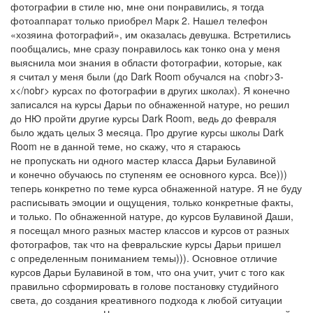
фотографии в стиле ню, мне они понравились, я тогда
фотоаппарат только приобрел Марк 2. Нашел телефон
«хозяина фотографий», им оказалась девушка. Встретились
пообщались, мне сразу понравилось как тонко она у меня
выяснила мои знания в области фотографии, которые, как
я считал у меня были (до Dark Room обучался на <nobr>3-
х</nobr> курсах по фотографии в других школах). Я конечно
записался на курсы Дарьи по обнаженной натуре, но решил
до НЮ пройти другие курсы Dark Room, ведь до февраля
было ждать целых 3 месяца. Про другие курсы школы Dark
Room не в данной теме, но скажу, что я стараюсь
не пропускать ни одного мастер класса Дарьи Булавиной
и конечно обучаюсь по ступеням ее основного курса. Все)))
теперь конкретно по теме курса обнаженной натуре. Я не буду
расписывать эмоции и ощущения, только конкретные факты,
и только. По обнаженной натуре, до курсов Булавиной Даши,
я посещал много разных мастер классов и курсов от разных
фотографов, так что на февральские курсы Дарьи пришел
с определенным пониманием темы))). Основное отличие
курсов Дарьи Булавиной в том, что она учит, учит с того как
правильно сформировать в голове постановку студийного
света, до создания креативного подхода к любой ситуации