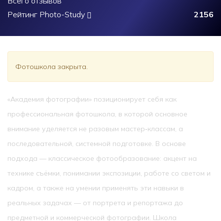
Всего отзывов
Рейтинг Photo-Study
2156
Фотошкола закрыта.
«Академия фотографии» позиционирует себя как
профессиональная фотошкола, в которой основное
внимание уделяется не разовым мастер‑классам, а
последовательной, системной подготовке. В основе
подхода — классическое фотообразование: акцент на
технике съёмки, понимании экспозиции, работе со светом и
кадром, а также на умении применять эти навыки в
реальных задачах — от портрета и репортажа до
предметной и коммерческой фотографии. Школа