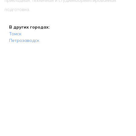
прикладная, техничная и студийноориентированная
подготовка.
В других городах:
Томск
Петрозаводск