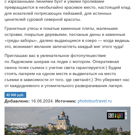
с изрезанными линиями бухт и узкими проливами
превращаются в необычайно красивое место, настоящий клад
для искателей потрясающих пейзажей, для истинных
ценителей суровой северной красоты.
Гранитные утесы и покатые каменные плиты, маленькие
островки, покрытые деревьями, песчаные дюны и каменные
«гряды-заборы», далеко выдающиеся в озеро — когда видишь
это, возникает желание запечатлеть каждый миг этого чуда!
Приглашаю вас в увлекательное фотопутешествие
по Ладожским шхерам на лодке с мотором. Оперативная
смена точек съемок с учетом света гарантируется:) Будем
стоять лагерем на одном месте и выдвигаться на место
съемки в зависимости от того, где светанёт;) Это убережет нас
от каждодневного и утомительного разворачивания лагеря.
42 000 руб.
Добавлено:
16.06.2024.
Источник:
phototourtravel.ru