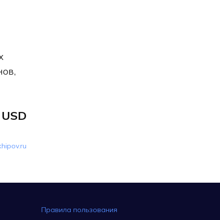
х
нов,
 USD
khipov.ru
Правила пользования