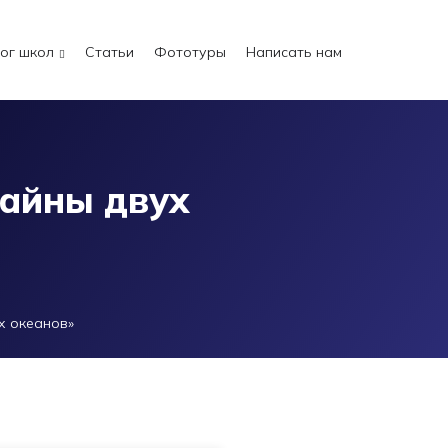
ог школ
Статьи
Фототуры
Написать нам
айны двух
х океанов»