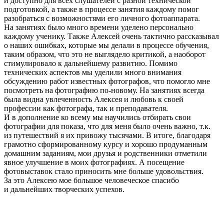
и доступно для всех слушателей с разной технической
подготовкой, а также в процессе занятия каждому помог
разобраться с возможностями его личного фотоаппарата.
На занятиях было много времени уделено персонально
каждому ученику. Также Алексей очень тактично рассказывал
о наших ошибках, которые мы делали в процессе обучения,
таким образом, что это не выглядело критикой, а наоборот
стимулировало к дальнейшему развитию. Помимо
технических аспектов мы уделили много внимания
обсуждению работ известных фотографов, что помогло мне
посмотреть на фотографию по-новому. На занятиях всегда
была видна увлеченность Алексея и любовь к своей
профессии как фотографа, так и преподавателя.
И в дополнение ко всему мы научились отбирать свои
фотографии для показа, что для меня было очень важно, т.к.
из путешествий я их привожу тысячами. В итоге, благодаря
грамотно сформированному курсу и хорошо продуманным
домашним заданиям, мои друзья и родственники отметили
явное улучшение в моих фотографиях. А посещение
фотовыставок стало приносить мне больше удовольствия.
За это Алексею мое большое человеческое спасибо
и дальнейших творческих успехов.