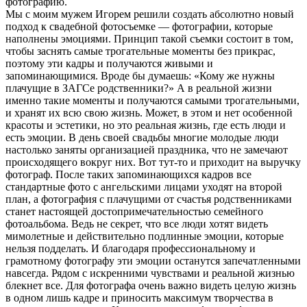
фотографию.
Мы с моим мужем Игорем решили создать абсолютно новый
подход к свадебной фотосъемке — фотографии, которые
наполнены эмоциями. Принцип такой съемки состоит в том,
чтобы заснять самые трогательные моменты без прикрас,
поэтому эти кадры и получаются живыми и
запоминающимися. Вроде бы думаешь: «Кому же нужны
плачущие в ЗАГСе родственники?» А в реальной жизни
именно такие моменты и получаются самыми трогательными,
и хранят их всю свою жизнь. Может, в этом и нет особенной
красоты и эстетики, но это реальная жизнь, где есть люди и
есть эмоции. В день своей свадьбы многие молодые люди
настолько заняты организацией праздника, что не замечают
происходящего вокруг них. Вот тут-то и приходит на выручку
фотограф. После таких запоминающихся кадров все
стандартные фото с ангельскими лицами уходят на второй
план, а фотография с плачущими от счастья родственниками
станет настоящей достопримечательностью семейного
фотоальбома. Ведь не секрет, что все люди хотят видеть
мимолетные и действительно подлинные эмоции, которые
нельзя подделать. И благодаря профессиональному и
грамотному фотографу эти эмоции останутся запечатленными
навсегда. Рядом с искренними чувствами и реальной жизнью
блекнет все. Для фотографа очень важно видеть целую жизнь
в одном лишь кадре и приносить максимум творчества в