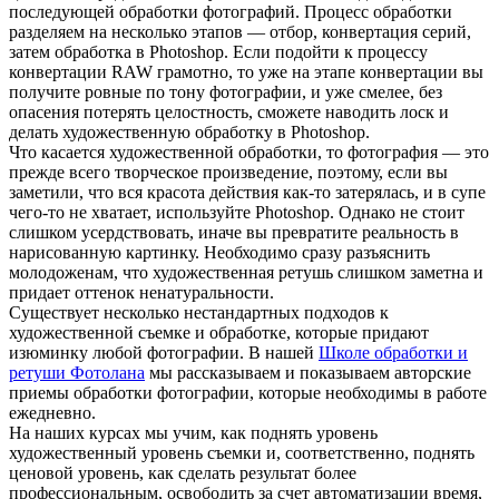
последующей обработки фотографий. Процесс обработки
разделяем на несколько этапов — отбор, конвертация серий,
затем обработка в Photoshop. Если подойти к процессу
конвертации RAW грамотно, то уже на этапе конвертации вы
получите ровные по тону фотографии, и уже смелее, без
опасения потерять целостность, сможете наводить лоск и
делать художественную обработку в Photoshop.
Что касается художественной обработки, то фотография — это
прежде всего творческое произведение, поэтому, если вы
заметили, что вся красота действия как-то затерялась, и в супе
чего-то не хватает, используйте Photoshop. Однако не стоит
слишком усердствовать, иначе вы превратите реальность в
нарисованную картинку. Необходимо сразу разъяснить
молодоженам, что художественная ретушь слишком заметна и
придает оттенок ненатуральности.
Существует несколько нестандартных подходов к
художественной съемке и обработке, которые придают
изюминку любой фотографии. В нашей
Школе обработки и
ретуши Фотолана
мы рассказываем и показываем авторские
приемы обработки фотографии, которые необходимы в работе
ежедневно.
На наших курсах мы учим, как поднять уровень
художественный уровень съемки и, соответственно, поднять
ценовой уровень, как сделать результат более
профессиональным, освободить за счет автоматизации время,