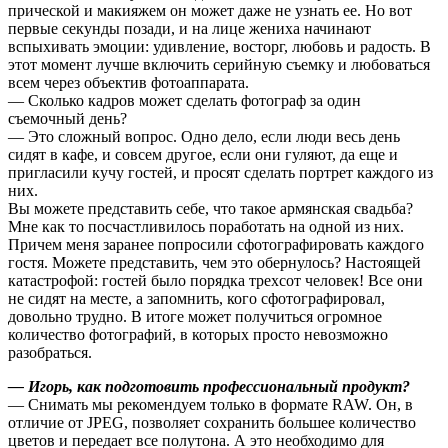
прической и макияжем он может даже не узнать ее. Но вот
первые секунды позади, и на лице жениха начинают
вспыхивать эмоции: удивление, восторг, любовь и радость. В
этот момент лучше включить серийную съемку и любоваться
всем через объектив фотоаппарата.
— Сколько кадров может сделать фотограф за один
съемочный день?
— Это сложный вопрос. Одно дело, если люди весь день
сидят в кафе, и совсем другое, если они гуляют, да еще и
пригласили кучу гостей, и просят сделать портрет каждого из
них.
Вы можете представить себе, что такое армянская свадьба?
Мне как то посчастливилось поработать на одной из них.
Причем меня заранее попросили сфотографировать каждого
гостя. Можете представить, чем это обернулось? Настоящей
катастрофой: гостей было порядка трехсот человек! Все они
не сидят на месте, а запомнить, кого сфотографировал,
довольно трудно. В итоге может получиться огромное
количество фотографий, в которых просто невозможно
разобраться.
— Игорь, как подготовить профессиональный продукт?
— Снимать мы рекомендуем только в формате RAW. Он, в
отличие от JPEG, позволяет сохранить большее количество
цветов и передает все полутона. А это необходимо для