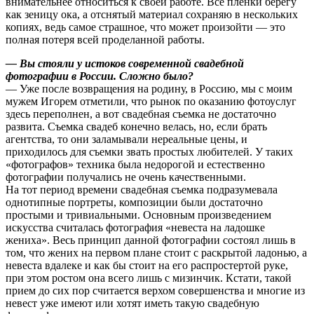
внимательнее относиться к своей работе. Все пленки берегу
как зеницу ока, а отснятый материал сохраняю в нескольких
копиях, ведь самое страшное, что может произойти — это
полная потеря всей проделанной работы.
— Вы стояли у истоков современной свадебной
фотографии в России. Сложно было?
— Уже после возвращения на родину, в Россию, мы с моим
мужем Игорем отметили, что рынок по оказанию фотоуслуг
здесь переполнен, а вот свадебная съемка не достаточно
развита. Съемка свадеб конечно велась, но, если брать
агентства, то они заламывали нереальные цены, и
приходилось для съемки звать простых любителей. У таких
«фотографов» техника была недорогой и естественно
фотографии получались не очень качественными.
На тот период времени свадебная съемка подразумевала
однотипные портреты, композиции были достаточно
простыми и тривиальными. Основным произведением
искусства считалась фотография «невеста на ладошке
жениха». Весь принцип данной фотографии состоял лишь в
том, что жених на первом плане стоит с раскрытой ладонью, а
невеста вдалеке и как бы стоит на его распростертой руке,
при этом ростом она всего лишь с мизинчик. Кстати, такой
прием до сих пор считается верхом совершенства и многие из
невест уже имеют или хотят иметь такую свадебную