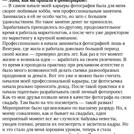
— Лана, как вы пришли в фотографию?
— В самом начале моей карьеры фотография была для меня
скорее любимым хобби, чем профессиональным занятием.
Занималась я ей не особо часто, но зато с большим
удовольствием. Но такое занятие денег не приносило.
Зарабатывать приходилось по-другому, продолжительное
время я работала маркетологом, а после чего уже директором
по маркетингу в крупной компании.
Профессионально я начала заниматься фотографией лишь в
Венгрии, где жила и работала довольно большой период
своей жизни — примерно десять лет. Как раз в тот момент
жизни и возникла идея — заработать на своем увлечении. В
то время я проходила практику при рекламном агентстве и
было много возможностей делать съемки разнообразных
праздников за деньги. Вот это уже и можно было считать
началом моей профессиональной карьеры, где фотосъемка
начала реально приносить доход. После такой практики я и
начала тщательно разрабатывать свой личный фотопроект.
Как-то мои друзья позвали меня в качестве фотографа на свою
свадьбу. Там было на что посмотреть — такой размах!
Мероприятие было организовано по высшему разряду. Но, к
моему сожалению, как и бывает на свадьбах, один
неприятный момент все же случился: бабушка невесты,
увидев пленки, решила их посмотреть и засветила кадры. Но
и это стало для меня хорошим уроком, теперь я стала