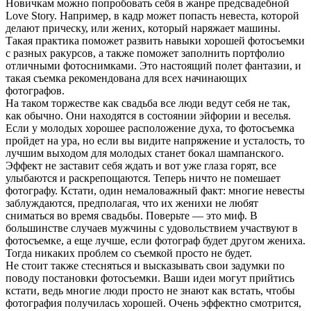
Новичкам можно попробовать себя в жанре предсвадебной
Love Story. Например, в кадр может попасть невеста, которой
делают прическу, или жених, который наряжает машины.
Такая практика поможет развить навыки хорошей фотосъемки
с разных ракурсов, а также поможет заполнить портфолио
отличными фотоснимками. Это настоящий полет фантазии, и
такая съемка рекомендована для всех начинающих
фотографов.
На таком торжестве как свадьба все люди ведут себя не так,
как обычно. Они находятся в состоянии эйфории и веселья.
Если у молодых хорошее расположение духа, то фотосъемка
пройдет на ура, но если вы видите напряжение и усталость, то
лучшим выходом для молодых станет бокал шампанского.
Эффект не заставит себя ждать и вот уже глаза горят, все
улыбаются и раскрепощаются. Теперь ничто не помешает
фотографу. Кстати, один немаловажный факт: многие невесты
заблуждаются, предполагая, что их женихи не любят
сниматься во время свадьбы. Поверьте — это миф. В
большинстве случаев мужчины с удовольствием участвуют в
фотосъемке, а еще лучше, если фотограф будет другом жениха.
Тогда никаких проблем со съемкой просто не будет.
Не стоит также стесняться и высказывать свои задумки по
поводу постановки фотосъемки. Ваши идеи могут прийтись
кстати, ведь многие люди просто не знают как встать, чтобы
фотография получилась хорошей. Очень эффектно смотрится,