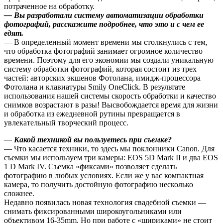
потраченное на обработку.
— Вы разработали систему автоматизации обработки
фотографий, расскажите подробнее, что это и с чем ее
едят.
— В определенный момент времени мы столкнулись с тем,
что обработка фотографий занимает огромное количество
времени. Поэтому для его экономии мы создали уникальную
систему обработки фотографий, которая состоит из трех
частей: авторских экшенов Фотолана, имидж-процессора
Фотолана и клавиатуры Smily OneClick. В результате
использования нашей системы скорость обработки и качество
снимков возрастают в разы! Высвобождается время для жизни
и обработка из ежедневной рутины превращается в
увлекательный творческий процесс.
— Какой техникой вы пользуетесь при съемке?
— Что касается техники, то здесь мы поклонники Canon. Для
съемки мы используем три камеры: EOS 5D Mark II и два EOS
1 D Mark IV. Съемка «фиксами» позволяет сделать
фотографию в любых условиях. Если же у вас компактная
камера, то получить достойную фотографию несколько
сложнее.
Недавно появилась новая технология свадебной съемки —
снимать фиксированными широкоугольниками или
объективом 16-35mm. Но при работе с «шириками» не стоит