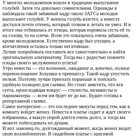
У многих молодоженов вошло в традицию выпускание
голубей. Затея эта довольно сомнительная. Однажды я
наблюдала такой забавный кадр: около ЗАГСа молодые
выпускают голубей. У жениха голубь взлетел, а невесте
достался почти птенец, который толком и летать не умел. И в
итоге она отбивалась от птицы, которая норовила сесть ей то
на голову, то на плечи. Всем это показалось очень забавным,
кроме молодоженов. Естественно кадр был упущен, а
впечатления остались только негативные.
Лучше попробовать поставить все самостоятельно и найти
оригинальную альтернативу. Тогда вы с радостью пожнете
плоды своего заслуженного успеха!
Утро невесты — это волнение, ожидание и, конечно, полное
перевоплощение Золушки в принцессу. Такой кадр упустить
нельзя. Поэтому лучше приехать пораньше и поискать
удобную позицию для съемки. Но стоит заметить, что вся
суета, происходящая вокруг — стилисты, визажисты и
парикмахеры — всем им будет не до вас. Будьте готовы к
репортажной съемке.
Самое интересное—- это последние минуты перед тем, как в
комнату войдет жених. Невеста в платье сидит и ждет своего
избранника, а выкуп порой длится очень долго, и тогда вы
можете побеседовать по душам.
И вот, наконец-то, долгожданный момент, когда жених видит
свою возлюбленную. В свадебном платье с красивой