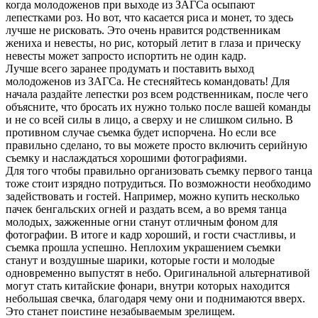
когда молодоженов при выходе из ЗАГСа осыпают
лепестками роз. Но вот, что касается риса и монет, то здесь
лучше не рисковать. Это очень нравится родственникам
жениха и невесты, но рис, который летит в глаза и прическу
невесты может запросто испортить не один кадр.
Лучше всего заранее продумать и поставить выход
молодоженов из ЗАГСа. Не стесняйтесь командовать! Для
начала раздайте лепестки роз всем родственникам, после чего
объясните, что бросать их нужно только после вашей команды
и не со всей силы в лицо, а сверху и не слишком сильно. В
противном случае съемка будет испорчена. Но если все
правильно сделано, то вы можете просто включить серийную
съемку и наслаждаться хорошими фотографиями.
Для того чтобы правильно организовать съемку первого танца
тоже стоит изрядно потрудиться. По возможности необходимо
задействовать и гостей. Например, можно купить несколько
пачек бенгальских огней и раздать всем, а во время танца
молодых, зажженные огни станут отличным фоном для
фотографии. В итоге и кадр хороший, и гости счастливы, и
съемка прошла успешно. Неплохим украшением съемки
станут и воздушные шарики, которые гости и молодые
одновременно выпустят в небо. Оригинальной альтернативой
могут стать китайские фонари, внутри которых находится
небольшая свечка, благодаря чему они и поднимаются вверх.
Это станет поистине незабываемым зрелищем.