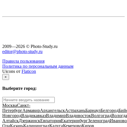
2009—2026 © Photo-Study.ru
editor@photo-study.ru
Правила пользования
Политика по персональным данным
Uicons от
Flaticon
×
Выберите город:
Москва
Санкт-
Петербург
Армавир
Архангельск
Астрахань
Барнаул
Белгород
Бий
Новгород
Владикавказ
Владимир
Владивосток
Волгоград
Вологд
Алтайск
Дзержинск
Евпатория
Екатеринбург
Зеленоград
Иваново
Ола
Казань
Калининград
Калуга
Кемерово
Киров