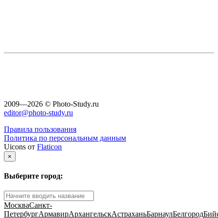
2009—2026 © Photo-Study.ru
editor@photo-study.ru
Правила пользования
Политика по персональным данным
Uicons от
Flaticon
×
Выберите город:
Москва
Санкт-
Петербург
Армавир
Архангельск
Астрахань
Барнаул
Белгород
Бий