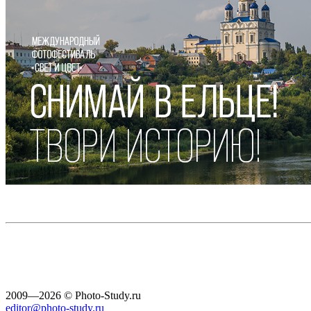
2009—2026 © Photo-Study.ru
editor@photo-study.ru