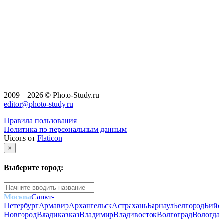
2009—2026 © Photo-Study.ru
editor@photo-study.ru
Правила пользования
Политика по персональным данным
Uicons от
Flaticon
×
Выберите город:
Москва
Санкт-
Петербург
Армавир
Архангельск
Астрахань
Барнаул
Белгород
Бий
Новгород
Владикавказ
Владимир
Владивосток
Волгоград
Вологд