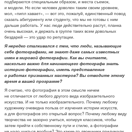
подбираются специальным образом, и места съемок,
и модели. Но если человек доволен таким своим уровнем,
мол, «пипл хавает», — вот это, пожалуй, единственный повод
сказать абитуриенту или студенту, что мы не готовы с ним
дальше работать. У нас люди действительно растут, планка
очень высокая, и держать в группе таких всем довольных
бездарей — это удар по репутации.
Я нередко сталкивался с тем, что люди, называющие
себе фотографами, не знают даже самых известных
имен в мировой фотографии. Как вы считаете,
насколько важно для начинающего фотографа знать
историю фотографии, иметь представление
о работах признанных мастеров? Вы отводите этому
время в вашей программе?
Я считаю, что фотография в этом смысле ничем
не отличается от любого другого вида изобразительного
искусства. И не только изобразительного. Почему любому
художнику очевидна польза от изучения истории искусств,
а для фотографов это открытый вопрос? Почему любому виду
творчества не зазорно учиться, копируя классиков, чтобы
затем прийти к собственному пути и стилю, а фотографии
не надо учиться вообще? Это какие-то двоечники придумали.