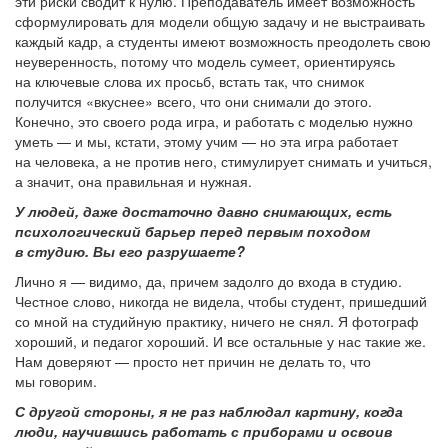
эти риски сводит к нулю. Преподаватель имеет возможность
сформулировать для модели общую задачу и не выстраивать
каждый кадр, а студенты имеют возможность преодолеть свою
неуверенность, потому что модель сумеет, ориентируясь
на ключевые слова их просьб, встать так, что снимок
получится «вкуснее» всего, что они снимали до этого.
Конечно, это своего рода игра, и работать с моделью нужно
уметь — и мы, кстати, этому учим — но эта игра работает
на человека, а не против него, стимулирует снимать и учиться,
а значит, она правильная и нужная.
У людей, даже достаточно давно снимающих, есть
психологический барьер перед первым походом
в студию. Вы его разрушаете?
Лично я — видимо, да, причем задолго до входа в студию.
Честное слово, никогда не видела, чтобы студент, пришедший
со мной на студийную практику, ничего не снял. Я фотограф
хороший, и педагог хороший. И все остальные у нас такие же.
Нам доверяют — просто нет причин не делать то, что
мы говорим.
С другой стороны, я не раз наблюдал картину, когда
люди, научившись работать с приборами и освоив