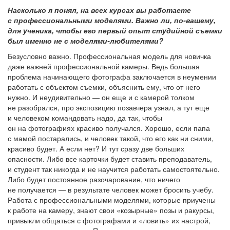
Насколько я понял, на всех курсах вы работаете
с профессиональными моделями. Важно ли, по-вашему,
для ученика, чтобы его первый опыт студийной съемки
был именно не с моделями-любителями?
Безусловно важно. Профессиональная модель для новичка
даже важней профессиональной камеры. Ведь большая
проблема начинающего фотографа заключается в неумении
работать с объектом съемки, объяснить ему, что от него
нужно. И неудивительно — он еще и с камерой толком
не разобрался, про экспозицию позавчера узнал, а тут еще
и человеком командовать надо, да так, чтобы
он на фотографиях красиво получался. Хорошо, если папа
с мамой постарались, и человек такой, что его как ни сними,
красиво будет. А если нет? И тут сразу две больших
опасности. Либо все карточки будет ставить преподаватель,
и студент так никогда и не научится работать самостоятельно.
Либо будет постоянное разочарование, что ничего
не получается — в результате человек может бросить учебу.
Работа с профессиональными моделями, которые приучены
к работе на камеру, знают свои «козырные» позы и ракурсы,
привыкли общаться с фотографами и «ловить» их настрой,