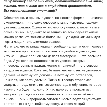
пару-тройку световых схем, останавливаются на этом,
считая, что знают все о студийной фотографии.
Вы развенчиваете этот миф?
Обязательно, и причем в довольно жесткой форме — начиная
с утверждения, что само словосочетание «световая схема»
уже некорректно. Схема — это что-то универсальное, на все
случаи жизни. А одинаково освещать во всех случаях жизни
можно разве что танковые болванки — у людей как минимум
черты лица и телосложение разное.
Я считаю, что останавливаться вообще нельзя, и если человек
творческой профессии остановился и долбит годами одно
и то же — даже если он это делает мастерски — это большая
беда. А уж если он остановился на уровне, который
и посредственным назвать можно с натяжкой — это совсем
никуда не годится. Конечно, бывает, что человек не движется
дальше не потому что доволен, а потому что потерялся,
не знает, как расти дальше. Таких мы всегда стараемся
увидеть и предложить им возможность для обучения, которое
именно им будет полезно. У нас даже есть программы,
которые проходят по внутренней категории «волшебный
пинок» — они и прорабатываются с целью подтолкнуть таких
«потеряшек» к дальнейшему росту, и слова лекций