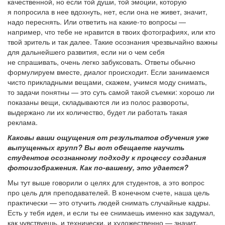
качественной, но если той души, той эмоции, которую
я попросила в нее вдохнуть, нет, если она не живет, значит,
надо переснять. Или ответить на какие-то вопросы —
например, что тебе не нравится в твоих фотографиях, или кто
твой зритель и так далее. Такие осознания чрезвычайно важны
для дальнейшего развития, если ни о чем себя
не спрашивать, очень легко забуксовать. Ответы обычно
формулируем вместе, диалог происходит. Если занимаемся
чисто прикладными вещами, скажем, учимся моду снимать,
то задачи понятны — это суть самой такой съемки: хорошо ли
показаны вещи, складываются ли из полос развороты,
выдержано ли их количество, будет ли работать такая
реклама.
Каковы ваши ощущения от результатов обучения уже
выпущенных групп? Вы вот обещаете научить
студентов осознанному подходу к процессу создания
фотоизображения. Как по-вашему, это удается?
Мы тут выше говорили о целях для студентов, а это вопрос
про цель для преподавателей. В конечном счете, наша цель
практически — это отучить людей снимать случайные кадры.
Есть у тебя идея, и если ты ее снимаешь именно как задумал,
как чувствуешь, и технически, и художественно — значит,