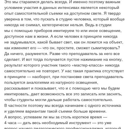
Это мы стараемся делать всегда. И именно поэтому важным
условием участия в данных интенсивах является некоторый
опыт самостоятельной съемки на доступном свете. Я твердо
уверена в том, что пускать в студию человека, который вообще
никогда не снимал, категорически нельзя. Ведь в студии
мы с помощью приборов имитируем то или иное освещение,
доступное нам в жизни. А если человек в принципе никогда
не задумывался, какой бывает свет, как он ложится на объект,
как изменяет его — что он, простите, сможет сымитировать?
Да ничего, разумеется. Разве что преподаватель за него все
сделает. И вот тогда получается пустое нажимание на кнопку,
результат которого участник такого «мастер-класса» никогда
самостоятельно не повторит. У нас такая практика отсутствует
в принципе — наоборот, при постановке света преподаватель
пользуется аналогиями из натурного освещения,
рассказывает и показывает, что и с помощью чего мы будем
имитировать, дает возможность все это записать или заснять,
чтобы студенты могли дальше работать самостоятельно.
В частности поэтому мы всегда начинаем с одного источника
и уделяем вариантам такой съемки больше времени.
А вопрос, успеваем ли мы за столь короткое время —
4 часа — дать весь необходимый инструмент — это уже
вопрос нашего педагогического профессионализма, который