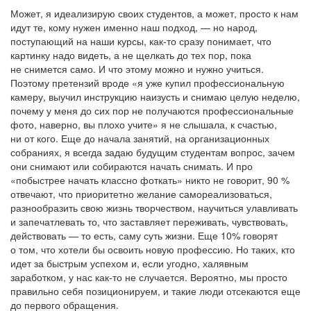
Может, я идеализирую своих студентов, а может, просто к нам
идут те, кому нужен именно наш подход, — но народ,
поступающий на наши курсы, как-то сразу понимает, что
картинку надо видеть, а не щелкать до тех пор, пока
не снимется само. И что этому можно и нужно учиться.
Поэтому претензий вроде «я уже купил профессиональную
камеру, выучил инструкцию наизусть и снимаю целую неделю,
почему у меня до сих пор не получаются профессиональные
фото, наверно, вы плохо учите» я не слышала, к счастью,
ни от кого. Еще до начала занятий, на организационных
собраниях, я всегда задаю будущим студентам вопрос, зачем
они снимают или собираются начать снимать. И про
«побыстрее начать классно фоткать» никто не говорит, 90 %
отвечают, что приоритетно желание самореализоваться,
разнообразить свою жизнь творчеством, научиться улавливать
и запечатлевать то, что заставляет переживать, чувствовать,
действовать — то есть, саму суть жизни. Еще 10% говорят
о том, что хотели бы освоить новую профессию. Но таких, кто
идет за быстрым успехом и, если угодно, халявным
заработком, у нас как-то не случается. Вероятно, мы просто
правильно себя позиционируем, и такие люди отсекаются еще
до первого обращения.