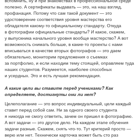
вспомнить, ну и при знакомствах в профессиональной среде
полезно. А сертификаты выдавать — это, на наш взгляд,
профанация. Потому что сам такой документ — это
удостоверение соответствия уровня мастерства его
обладателя какому-то официальному стандарту. Откуда
в фотографии официальные стандарты? И какое, скажем,
у выпускника начального уровня вообще мастерство? А вот
возможность снимать больше, в какие-то проекты с нами
вписываться в качестве вторых фотографов — это даем
обязательно, мониторим предложения о съемках
за портфолио, и если находим тему стоящей, оправляем туда
наших студентов. Разумеется, наиболее способных
и усердных. Это и есть лучшая рекомендация.
А какие цели вы ставите перед учениками? Как
определяете, достигнуты они ли нет?
Целеполагание — это вопрос индивидуальный, цели каждый
ставит перед собой сам. Ни за одного своего студента
я никогда не смогу ответить, зачем он пришел в фотографию.
А вот задачи — это другое дело. На каждом этапе обучения
задачи разные. Скажем, снять что-то. Тут критерий просто —
верю или нет. Технически карточка может быть сто раз