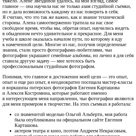
тяжело. Алене Звёздиной удалось, на мой взгляд, самое
главное — она научила нас не только азам студийной съемки,
но и дала возможность каждому из нас поверить в себя.
Я считаю, что это так же важно, как и знание технической
стороны. Алена самоотверженно тратила на нас свое
свободное время, чтобы мы, обретая опыт, научились видеть
в обыденном нечто удивительное и прекрасное. Для меня
учеба в школе оказалась началом пути, по которому я иду
к намеченной цели. Многие из нас, получив определенные
знания, стали просто фотографами-любителями, чьи
фотографии украшают семейные альбомы, но лично я для себя
ставила другую задачу — мне хотелось быть
профессиональным студийным фотографом.
Понимая, что главное в достижении моей цели — это опыт,
опыт и еще раз опыт, я неоднократно посещала мастер-классы
и воркшопы питерских фотографов Евгения Карташова
и Алексея Костромина, которые работают именно
в интересующем меня направлении, чьи фотографии являются
для меня примером в творчестве. На этих съемках я работала:
со знаменитой моделью Ольгой Альберти, моя работа
была опубликована на официальном сайте Евгения
Карташова.
актером театра и кино, поэтом Андреем Некрасовым,