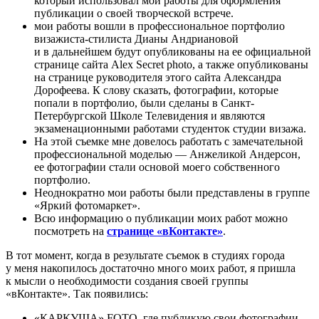
который использовал мои работы для оформления
публикации о своей творческой встрече.
мои работы вошли в профессиональное портфолио
визажиста-стилиста Дианы Андриановой
и в дальнейшем будут опубликованы на ее официальной
странице сайта Alex Secret photo, а также опубликованы
на странице руководителя этого сайта Александра
Дорофеева. К слову сказать, фотографии, которые
попали в портфолио, были сделаны в Санкт-
Петербургской Школе Телевидения и являются
экзаменационными работами студенток студии визажа.
На этой съемке мне довелось работать с замечательной
профессиональной моделью — Анжеликой Андерсон,
ее фотографии стали основой моего собственного
портфолио.
Неоднократно мои работы были представлены в группе
«Яркий фотомаркет».
Всю информацию о публикации моих работ можно
посмотреть на
странице «вКонтакте»
.
В тот момент, когда в результате съемок в студиях города
у меня накопилось достаточно много моих работ, я пришла
к мысли о необходимости создания своей группы
«вКонтакте». Так появились:
«КАРКУША» FOTO, где публикую свои фотографии