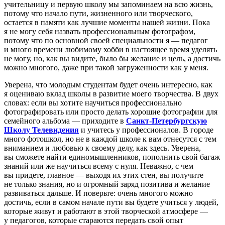
учительницу и первую школу мы запоминаем на всю жизнь,
потому что начало пути, жизненного или творческого,
остается в памяти как лучшие моменты нашей жизни. Пока
я не могу себя назвать профессиональным фотографом,
потому что по основной своей специальности я — педагог
и много времени любимому хобби в настоящее время уделять
не могу, но, как вы видите, было бы желание и цель, а достичь
можно многого, даже при такой загруженности как у меня.
Уверена, что молодым студентам будет очень интересно, как
я оцениваю вклад школы в развитие моего творчества. В двух
словах: если вы хотите научиться профессионально
фотографировать или просто делать хорошие фотографии для
семейного альбома — приходите в
Санкт-Петербургскую
Школу Телевидения
и учитесь у профессионалов. В городе
много фотошкол, но не в каждой школе к вам отнесутся с тем
вниманием и любовью к своему делу, как здесь. Уверена,
вы сможете найти единомышленников, пополнить свой багаж
знаний или же научиться всему с нуля. Неважно, с чем
вы придете, главное — выходя их этих стен, вы получите
не только знания, но и огромный заряд позитива и желание
развиваться дальше. И поверьте: очень многого можно
достичь, если в самом начале пути вы будете учиться у людей,
которые живут и работают в этой творческой атмосфере —
у педагогов, которые стараются передать свой опыт