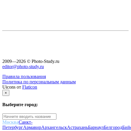
2009—2026 © Photo-Study.ru
editor@photo-study.ru
Правила пользования
Политика по персональным данным
Uicons от
Flaticon
×
Выберите город:
Москва
Санкт-
Петербург
Армавир
Архангельск
Астрахань
Барнаул
Белгород
Бий