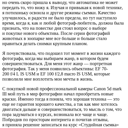
но очень скоро пришла к выводу, что автоматика не может
передать то, что вижу я. Изучая и привыкая к новой технике,
я потихоньку освоила и другие режимы съемки. Качество
улучшилось, и радости не было предела, но тут наступило
время, когда я, как и любой фотограф-любитель, должна была
признать, что на повестке дня стоял вопрос о выборе
и покупке нового объектива. После серии фотографий
животных в зоопарке мне все больше и больше стало
нравиться делать снимки крупным планом.
Я почувствовала, что подошел тот момент в жизни каждого
фотографа, когда мы выбираем жанр, в котором будем
совершенствоваться. Для меня этот жанр — портретная
фотография. Так у меня появились объективы: EF 70-
200 f/4 L IS USM и EF 100 f/2,8 macro IS USM, которые
позволили мне воплотить мои мечты в жизнь.
С покупкой новой профессиональной камеры Canon 5d mark
III мой путь в мир фотографии начал приобретать новые
краски. Именно тогда я поняла, что хорошая техника — это
еще не гарантия хорошего качества, а так как мне хотелось
двигаться дальше и совершенствоваться, то мысль о том, что
пора задуматься о курсах, возникала все чаще и чаще.
Побродив по просторам интернета и почитав отзывы,
я приняла решение записаться на курс «Студийная съемка»