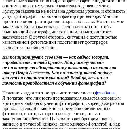
Некоторые заказчики выбирают фотографов с недостаточным
опытом, так как их услуги значительно дешевле моих.
Культура заказчика не всегда на должном уровне, и стоимость
услуг фотографа — основной фактор при выборе. Многие
просто не видят разницы или закрывают глаза. Но это не мои
заказчики. Если заказчик согласен платить за то, чтобы
начинающий фотограф учился на нём, значит, он этого
заслуживает. С другой стороны, ситуация с доступностью
качественной фототехники подстегивает фотографов
выделяться на общем фоне.
Вы позиционируете свое имя — как сейчас говорят,
«продвигаете личный бренд». Вашу школу знают
не по какому-то абстрактному названию, а именно как
школу Игоря Алексеева. Как по-вашему, такой подход
влияет на отношение учеников? Вообще, важна ли
личность преподавателя в обучении фотографии?
Недавно я задал этот вопрос читателям своего
фотоблога
.
Я полагаю, что личность преподавателя является основным
критерием выбора обучения фотографии, скорее даже работы
преподавателя. Я знаю много примеров обезличенных
фотошкол, в которых преподают ученики, только
закончившие обучение. Их заманивают брендом школы,
записью в трудовой книжке, символической оплатой и, как