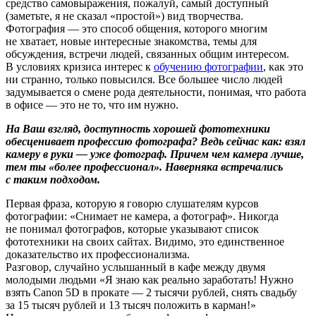
средство самовыражения, пожалуй, самый доступный
(заметьте, я не сказал «простой») вид творчества.
Фотография — это способ общения, которого многим
не хватает, новые интересные знакомства, темы для
обсуждения, встречи людей, связанных общим интересом.
В условиях кризиса интерес к
обучению фотографии
, как это
ни странно, только повысился. Все большее число людей
задумывается о смене рода деятельности, понимая, что работа
в офисе — это не то, что им нужно.
На Ваш взгляд, доступность хорошей фототехники
обесценивает профессию фотографа? Ведь сейчас как: взял
камеру в руки — уже фотограф. Причем чем камера лучше,
тем ты «более профессионал». Наверняка встречались
с таким подходом.
Первая фраза, которую я говорю слушателям курсов
фотографии: «Снимает не камера, а фотограф». Никогда
не понимал фотографов, которые указывают список
фототехники на своих сайтах. Видимо, это единственное
доказательство их профессионализма.
Разговор, случайно услышанный в кафе между двумя
молодыми людьми «Я знаю как реально заработать! Нужно
взять Canon 5D в прокате — 2 тысячи рублей, снять свадьбу
за 15 тысяч рублей и 13 тысяч положить в карман!»