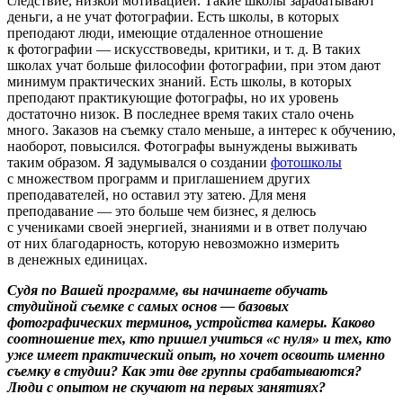
следствие, низкой мотивацией. Такие школы зарабатывают
деньги, а не учат фотографии. Есть школы, в которых
преподают люди, имеющие отдаленное отношение
к фотографии — искусствоведы, критики, и т. д. В таких
школах учат больше философии фотографии, при этом дают
минимум практических знаний. Есть школы, в которых
преподают практикующие фотографы, но их уровень
достаточно низок. В последнее время таких стало очень
много. Заказов на съемку стало меньше, а интерес к обучению,
наоборот, повысился. Фотографы вынуждены выживать
таким образом. Я задумывался о создании
фотошколы
с множеством программ и приглашением других
преподавателей, но оставил эту затею. Для меня
преподавание — это больше чем бизнес, я делюсь
с учениками своей энергией, знаниями и в ответ получаю
от них благодарность, которую невозможно измерить
в денежных единицах.
Судя по Вашей программе, вы начинаете обучать
студийной съемке с самых основ — базовых
фотографических терминов, устройства камеры. Каково
соотношение тех, кто пришел учиться «с нуля» и тех, кто
уже имеет практический опыт, но хочет освоить именно
съемку в студии? Как эти две группы срабатываются?
Люди с опытом не скучают на первых занятиях?