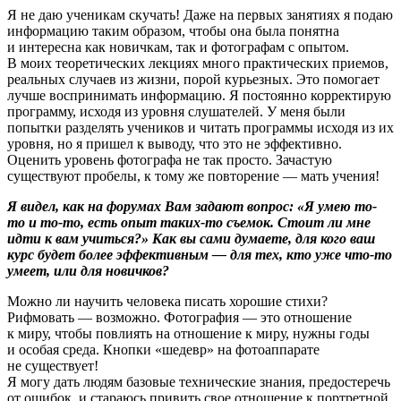
Я не даю ученикам скучать! Даже на первых занятиях я подаю
информацию таким образом, чтобы она была понятна
и интересна как новичкам, так и фотографам с опытом.
В моих теоретических лекциях много практических приемов,
реальных случаев из жизни, порой курьезных. Это помогает
лучше воспринимать информацию. Я постоянно корректирую
программу, исходя из уровня слушателей. У меня были
попытки разделять учеников и читать программы исходя из их
уровня, но я пришел к выводу, что это не эффективно.
Оценить уровень фотографа не так просто. Зачастую
существуют пробелы, к тому же повторение — мать учения!
Я видел, как на форумах Вам задают вопрос: «Я умею то-
то и то-то, есть опыт таких-то съемок. Стоит ли мне
идти к вам учиться?» Как вы сами думаете, для кого ваш
курс будет более эффективным — для тех, кто уже что-то
умеет, или для новичков?
Можно ли научить человека писать хорошие стихи?
Рифмовать — возможно. Фотография — это отношение
к миру, чтобы повлиять на отношение к миру, нужны годы
и особая среда. Кнопки «шедевр» на фотоаппарате
не существует!
Я могу дать людям базовые технические знания, предостеречь
от ошибок, и стараюсь привить свое отношение к портретной