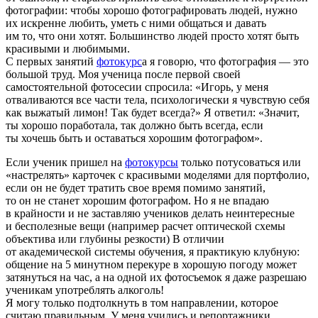
фотографии: чтобы хорошо фотографировать людей, нужно
их искренне любить, уметь с ними общаться и давать
им то, что они хотят. Большинство людей просто хотят быть
красивыми и любимыми.
С первых занятий
фотокурс
а я говорю, что фотография — это
большой труд. Моя ученица после первой своей
самостоятельной фотосесии спросила: «Игорь, у меня
отваливаются все части тела, психологически я чувствую себя
как выжатый лимон! Так будет всегда?» Я ответил: «Значит,
ты хорошо поработала, так должно быть всегда, если
ты хочешь быть и оставаться хорошим фотографом».
Если ученик пришел на
фотокурсы
только потусоваться или
«настрелять» карточек с красивыми моделями для портфолио,
если он не будет тратить свое время помимо занятий,
то он не станет хорошим фотографом. Но я не впадаю
в крайности и не заставляю учеников делать неинтересные
и бесполезные вещи (например расчет оптической схемы
объектива или глубины резкости) В отличии
от академической системы обучения, я практикую клубную:
общение на 5 минутном перекуре в хорошую погоду может
затянуться на час, а на одной их фотосъемок я даже разрешаю
ученикам употреблять алкоголь!
Я могу только подтолкнуть в том направлении, которое
считаю правильным. У меня учились и репортажники,