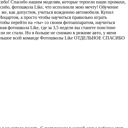
пасибо! Спасибо нашим моделям, которые терпели наши промахи,
пасибо, фотошкола Like, что исполнили мою мечту! Обучение
к же, как допустим, учиться вождению автомобиля. Купил
Моцартом, а просто чтобы научиться правильно играть
тобы перейти на «ты» со своим фотоаппаратом, научиться
ая фотошкола Like, где за 3,5 недели вы станете поистине
ли не стали. Но я больше не снимаю в режиме авто, у меня
сибо большое всей команде Фотошколы Like ОТДЕЛЬНОЕ СПАСИБО