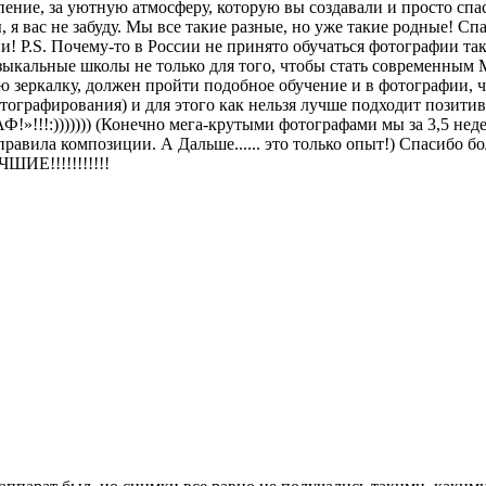
рпение, за уютную атмосферу, которую вы создавали и просто с
 я вас не забуду. Мы все такие разные, но уже такие родные! С
! P.S. Почему-то в России не принято обучаться фотографии та
зыкальные школы не только для того, чтобы стать современным 
 зеркалку, должен пройти подобное обучение и в фотографии, ч
ографирования) и для этого как нельзя лучше подходит позитивн
»!!!:))))))) (Конечно мега-крутыми фотографами мы за 3,5 неде
ю правила композиции. А Дальше...... это только опыт!) Спа
!!!!!!!!!!!