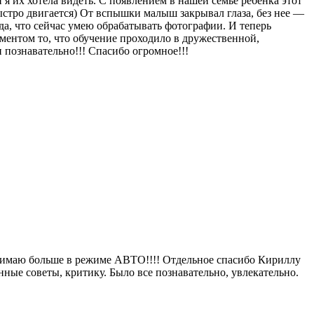
я их хотела видеть. С появлением в нашей семье ребенка этот
ыстро двигается) От вспышки малыш закрывал глаза, без нее —
ада, что сейчас умею обрабатывать фотографии. И теперь
ментом то, что обучение проходило в дружественной,
 познавательно!!! Спасибо огромное!!!
е снимаю больше в режиме АВТО!!!! Отдельное спасибо Кириллу
нные советы, критику. Было все познавательно, увлекательно.