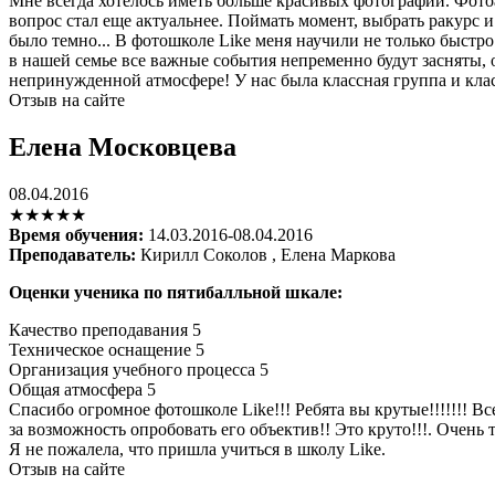
Мне всегда хотелось иметь больше красивых фотографий. Фотоа
вопрос стал еще актуальнее. Поймать момент, выбрать ракурс 
было темно... В фотошколе Like меня научили не только быстро
в нашей семье все важные события непременно будут засняты,
непринужденной атмосфере! У нас была классная группа и класс
Отзыв на сайте
Елена Московцева
08.04.2016
★★★★★
Время обучения:
14.03.2016-08.04.2016
Преподаватель:
Кирилл Соколов , Елена Маркова
Оценки ученика по пятибалльной шкале:
Качество преподавания
5
Техническое оснащение
5
Организация учебного процесса
5
Общая атмосфера
5
Спасибо огромное фотошколе Like!!! Ребята вы крутые!!!!!!! 
за возможность опробовать его объектив!! Это круто!!!. Очень
Я не пожалела, что пришла учиться в школу Like.
Отзыв на сайте