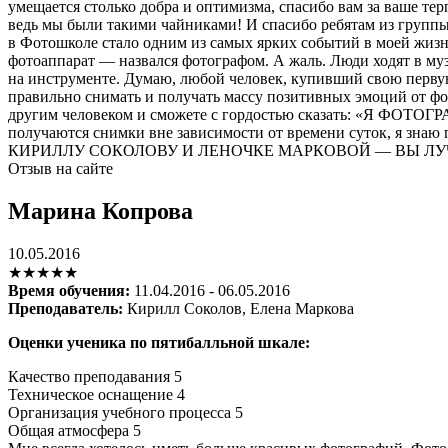
умещается столько добра и оптимизма, спасибо вам за ваше те
ведь мы были такими чайниками! И спасибо ребятам из группы,
в Фотошколе стало одним из самых ярких событий в моей жизни
фотоаппарат — назвался фотографом. А жаль. Люди ходят в му
на инструменте. Думаю, любой человек, купивший свою первую
правильно снимать и получать массу позитивных эмоций от фот
другим человеком и сможете с гордостью сказать: «Я ФОТОГРАФ!
получаются снимки вне зависимости от времени суток, я зна
КИРИЛЛУ СОКОЛОВУ И ЛЕНОЧКЕ МАРКОВОЙ — ВЫ ЛУЧШИЕ
Отзыв на сайте
Марина Копрова
10.05.2016
★★★★★
Время обучения:
11.04.2016 - 06.05.2016
Преподаватель:
Кирилл Соколов, Елена Маркова
Оценки ученика по пятибалльной шкале:
Качество преподавания
5
Техническое оснащение
4
Организация учебного процесса
5
Общая атмосфера
5