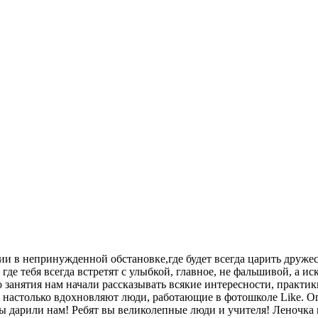
фии в непринужденной обстановке,где будет всегда царить дружес
 где тебя всегда встретят с улыбкой, главное, не фальшивой, а и
вого занятия нам начали рассказывать всякие интересности, прак
ить, настолько вдохновляют люди, работающие в фотошколе Li
вы дарили нам! Ребят вы великолепные люди и учителя! Леночка и