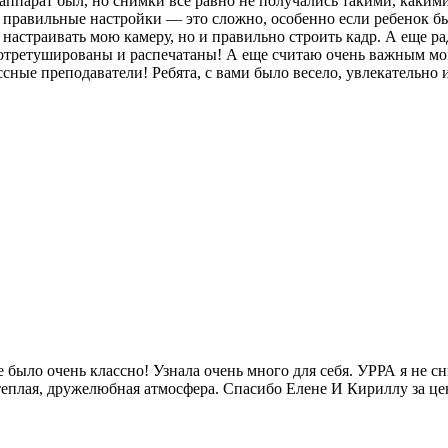
ппарат был, но снимки все равно не получались такими, какими 
и правильные настройки — это сложно, особенно если ребенок б
 настраивать мою камеру, но и правильно строить кадр. А еще р
 отретушированы и распечатаны! А еще считаю очень важным мо
ные преподаватели! Ребята, с вами было весело, увлекательно и
Все было очень классно! Узнала очень много для себя. УРРА я н
 теплая, дружелюбная атмосфера. Спасибо Елене И Кириллу за це