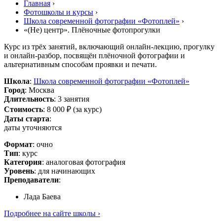
Главная
›
Фотошколы и курсы
›
Школа современной фотографии «Фотоплей»
›
«(Не) центр». Плёночные фотопрогулки
Курс из трёх занятий, включающий онлайн-лекцию, прогулку
и онлайн-разбор, посвящён плёночной фотографии и
альтернативным способам проявки и печати.
Школа
:
Школа современной фотографии «Фотоплей»
Город
: Москва
Длительность
: 3 занятия
Стоимость
: 8 000 ₽ (за курс)
Даты старта
:
даты уточняются
Формат
: очно
Тип
: курс
Категория
: аналоговая фотография
Уровень
: для начинающих
Преподаватели
:
Лада Баева
Подробнее на сайте школы ›