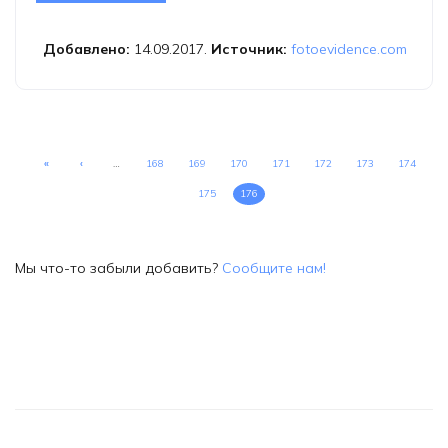
Добавлено:
14.09.2017.
Источник:
fotoevidence.com
«
‹
…
168
169
170
171
172
173
174
175
176
Мы что-то забыли добавить?
Сообщите нам!